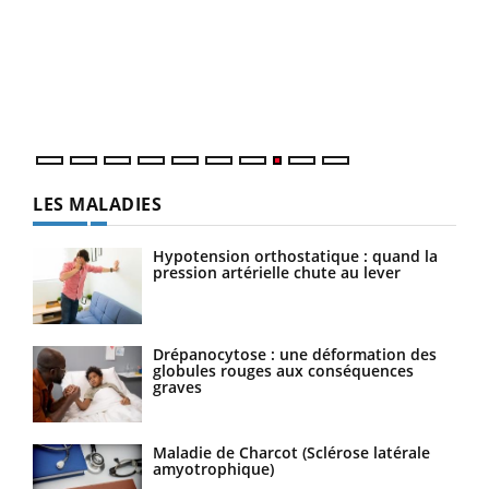
(3/3
Dans
vous
quot
LES MALADIES
Hypotension orthostatique : quand la
pression artérielle chute au lever
Drépanocytose : une déformation des
globules rouges aux conséquences
graves
Maladie de Charcot (Sclérose latérale
amyotrophique)