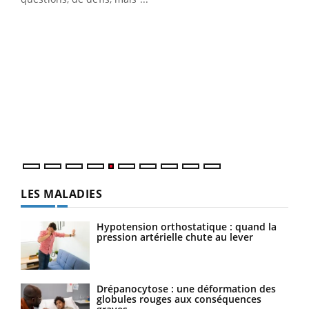
Un « jumeau numérique » pour faciliter l’accès
COU
Youtube
You
Youtube
à la médecine préventive
Coup
Un établissement lié à un groupe mutualiste innove en
vous
matière de bilan de santé : l'utilisation d'un « jumeau
épis
numérique » permet ...
LES MALADIES
Hypotension orthostatique : quand la
pression artérielle chute au lever
Drépanocytose : une déformation des
globules rouges aux conséquences