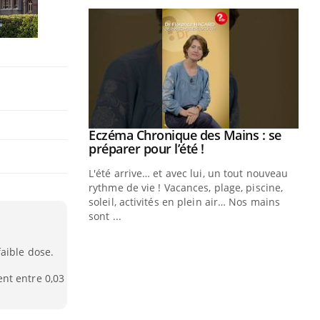
ale : et si on
Eczéma Chronique des Mains : se
Youtube
ube
Youtube
préparer pour l’été !
e diabète de type 2
L'été arrive… et avec lui, un tout nouveau
çues chez les
rythme de vie ! Vacances, plage, piscine,
ez les soignants.
soleil, activités en plein air… Nos mains
sont ...
Di
You
faible dose.
Le 
nom
nt entre 0,03
dia
défi