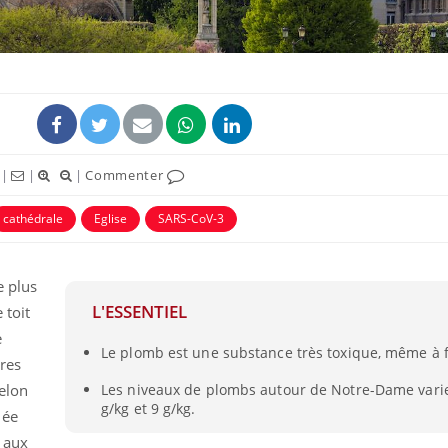
|
|
|
Commenter
ence en fer : comprendre pour
Insuline & Charge ment
tube
Youtube
Youtube
Yout
venir
osait en parler??
cathédrale
Eglise
SARS-CoV-3
gue, irritabilité, brouillard mental ou
En 2026, l'insuline dans l
e alopécie… Les symptômes de la
reste entourée d'idées re
nce en fer sont multiples ce qui la rend
patients comme parfois ch
e plus
L'ESSENTIEL
 toit
e
Le plomb est une substance très toxique, même à 
res
elon
Les niveaux de plombs autour de Notre-Dame varie
g/kg et 9 g/kg.
iée
t aux