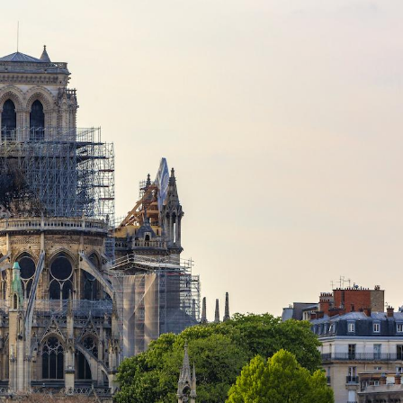
Hantavirus : un cas
Comment
détecté chez un touriste
écrans 
en France
Mortalité infantile : un
Toujour
rapport s’interroge sur
comment
son taux élevé en France
empiète
sur nos 
Grossesse à risque : ce jus
Cancer c
naturel attire l'attention
stratégi
des chercheurs
changé 
basque