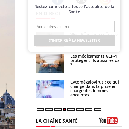
Restez connecté à toute l’actualité de la
Twitter
Facebook
Instagram
Santé
EN DIRECT
 oublier les
Chikungunya, dengue,
en vacances ?
West Nile : que se passe-
t-il dans le sud de la
S'INSCRIRE À LA NEWSLETTER
France ?
s connectés :
Les médicaments GLP-1
 le travail
protègent-ils aussi les os
 de plus en plus
?
soirées
olorectal : une
Cytomégalovirus : ce qui
e simple aurait
change dans la prise en
la donne au Pays
charge des femmes
enceintes
LA CHAÎNE SANTÉ
Youtube