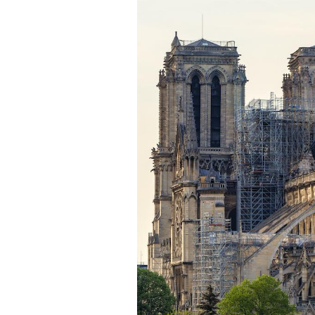
Bébés, jeunes enfants :
quelle trousse à
pharmacie pour les
vacances ?
Syndrome métabolique :
quels sont les meilleurs
exercices physiques ?
Comment éviter une otite
pendant les vacances ?