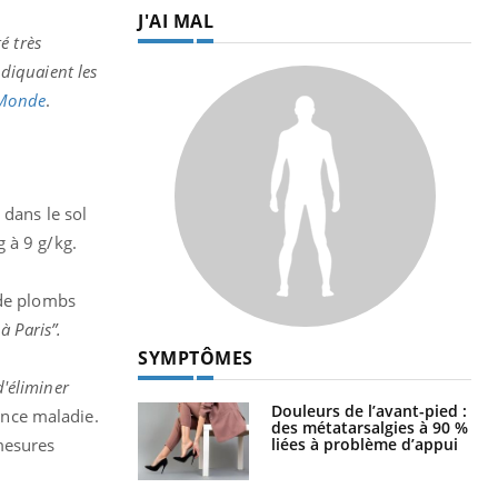
J'AI MAL
é très
diquaient les
 Monde
.
 dans le sol
 à 9 g/kg.
 de plombs
 Paris”.
SYMPTÔMES
d'éliminer
Douleurs de l’avant-pied :
ance maladie.
des métatarsalgies à 90 %
liées à problème d’appui
 mesures