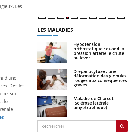
igieux. Les
LES MALADIES
Hypotension
orthostatique : quand la
pression artérielle chute
au lever
Drépanocytose : une
déformation des globules
ant d’une
rouges aux conséquences
graves
ces. Dès les
eune, son
Maladie de Charcot
t le
(Sclérose latérale
amyotrophique)
 rénale
es