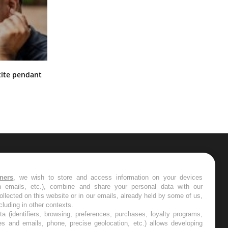
Hantavirus : un cas détecté chez un
ite pendant
touriste en France
ER
tners
, we wish to store and access information on your devices
in emails, etc.), combine and share your personal data with our
s les semaines les meilleures
ollected on this website or in our emails, already held by some of us,
ncluding in other contexts.
ta (identifiers, browsing, preferences, purchases, loyalty programs,
es and emails, phone, precise geolocation, etc.) allows developing