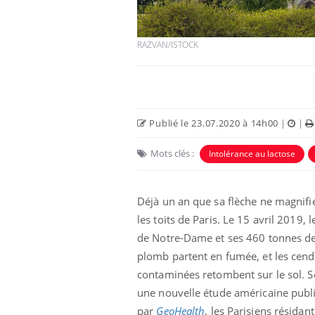
RAZVAN/ISTOCK
Publié le 23.07.2020 à 14h00
|
|
Eczéma Chronique des Mains :
Car
Youtube
You
Youtube
expliquer ma maladie
pré
Mots clés :
Intolérance au lactose
Il y a des sujets qui sont faciles à aborder...
Fati
d'autres non ! D'un côté, poser des
mêm
questions sur la maladie d'un proche c'est
care
Déjà un an que sa flèche ne magnifi
montrer ...
...
les toits de Paris. Le 15 avril 2019, le
de Notre-Dame et ses 460 tonnes d
plomb partent en fumée, et les cend
contaminées retombent sur le sol. S
une nouvelle étude américaine publ
par
GeoHealth
, les Parisiens résidan