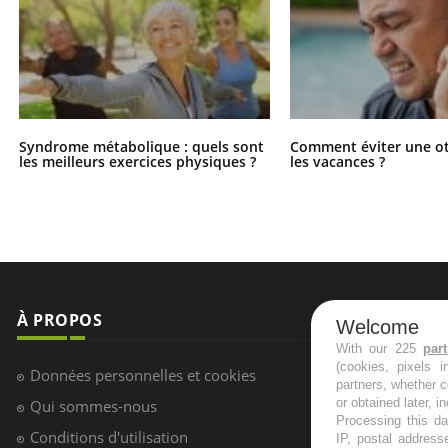
Syndrome métabolique : quels sont
Comment éviter une ot
les meilleurs exercices physiques ?
les vacances ?
À PROPOS
NEWSLETT
Welcome
With our 225
par
(cookies, pixels 
Recevez toute
Données personnelles et cookies
partners, whether c
infos santé
or obtained later, i
Qui sommes-nous
Processing this da
Conditions d'utilisation
IP, postal address