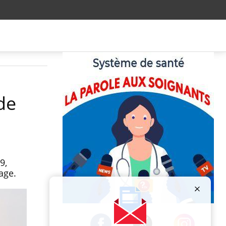
de
9,
nage.
Publicité