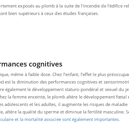
tement exposés au plomb à la suite de l’incendie de l’édifice rel
sont bien supérieurs à ceux des études françaises.
rmances cognitives
xique, même à faible dose.
Chez l’enfant, l’effet le plus préoccup
e) est la diminution des performances cognitives et sensorimotri
tère également le développement staturo-pondéral et sexuel du j
Chez la femme enceinte, le plomb altère le développement fœtal e
s adolescents et les adultes, il augmente les risques de maladie
e, altère la qualité du sperme et diminue la fertilité masculine.
S
culaire et la mortalité associée sont également importantes
.