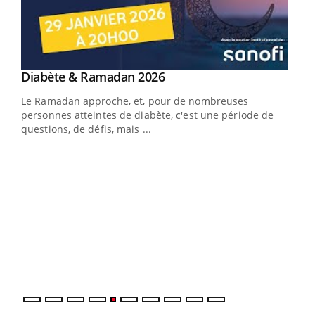
Youtube
Diabète & Ramadan 2026
Youtube
Le Ramadan approche, et, pour de nombreuses
vie !
personnes atteintes de diabète, c'est une période de
…
questions, de défis, mais ...
Un 
You
à l
Un é
mati
numé