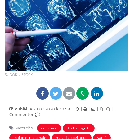
SUDOK1/ISTOCK
Publié le 23.07.2020 à 10h30
|
|
|
|
|
Commenter
Mots clés :
démence
déclin cognitif
maladie intestinale
maladie coeliaque
santé