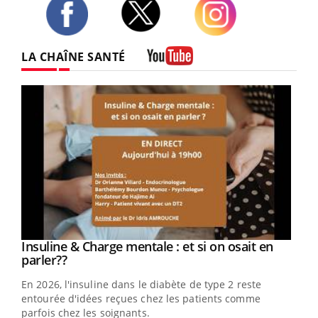
Twitter
Facebook
Instagram
LA CHAÎNE SANTÉ
Youtube
Insuline & Charge mentale : et si on osait en
Youtube
Youtube
parler??
En 2026, l'insuline dans le diabète de type 2 reste
entourée d'idées reçues chez les patients comme
parfois chez les soignants.