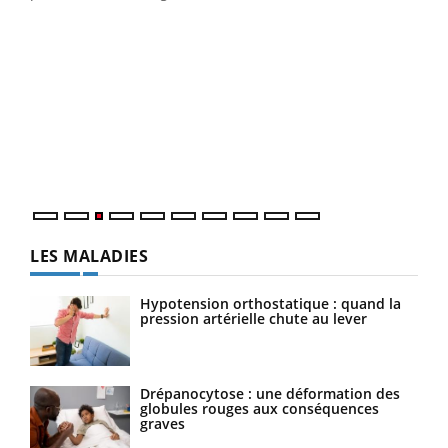
Eczéma Chronique des Mains : se préparer
Dia
Youtube
You
Youtube
pour l’été !
Le 
L'été arrive… et avec lui, un tout nouveau rythme de vie !
pers
Vacances, plage, piscine, soleil, activités en plein air…
ques
Nos mains sont ...
LES MALADIES
Hypotension orthostatique : quand la
pression artérielle chute au lever
Drépanocytose : une déformation des
globules rouges aux conséquences
graves