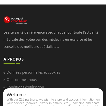
Le site santé de référence avec chaque jour toute l'actualité
médicale decryptée par des médecins en exercice et les
conseils des meilleurs spécialistes.
À PROPOS
Données personnelles et cookies
Qui sommes-nous
Conditions d'utilisation
Plan du site
Welcome
With our 225
partners
, we wish to store and access information on
Mentions Légales
your devices (cookies, pixels in emails, etc.), combine and share