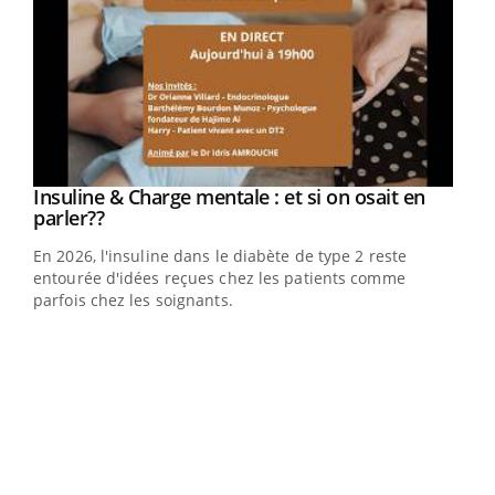
Youtube
Insuline & Charge mentale : et si on osait en
Youtube
Youtube
parler??
En 2026, l'insuline dans le diabète de type 2 reste
entourée d'idées reçues chez les patients comme
parfois chez les soignants.
Ecz
You
pour
L'ét
Vaca
Nos 