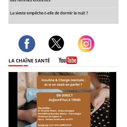
La sieste empêche-t-elle de dormir la nuit ?
Twitter
Facebook
Instagram
LA CHAÎNE SANTÉ
Youtube
Youtube