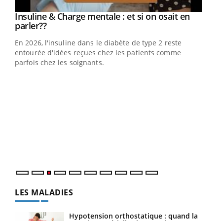
Insuline & Charge mentale : et si on osait en
Youtube
Youtube
parler??
En 2026, l'insuline dans le diabète de type 2 reste
entourée d'idées reçues chez les patients comme
parfois chez les soignants.
Ecz
You
pour
L'ét
Vaca
Nos 
LES MALADIES
Hypotension orthostatique : quand la