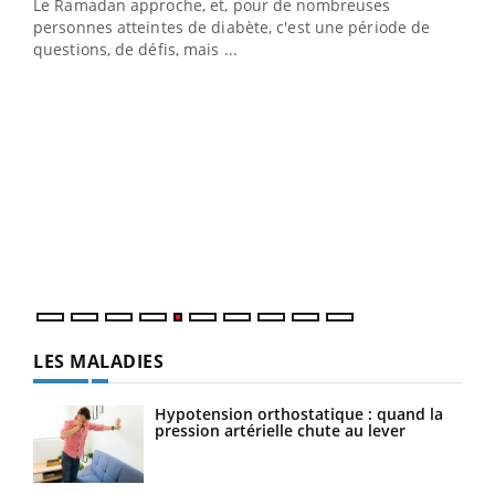
Le Ramadan approche, et, pour de nombreuses
vie !
personnes atteintes de diabète, c'est une période de
…
questions, de défis, mais ...
Un 
You
à l
Un é
mati
numé
LES MALADIES
Hypotension orthostatique : quand la
pression artérielle chute au lever