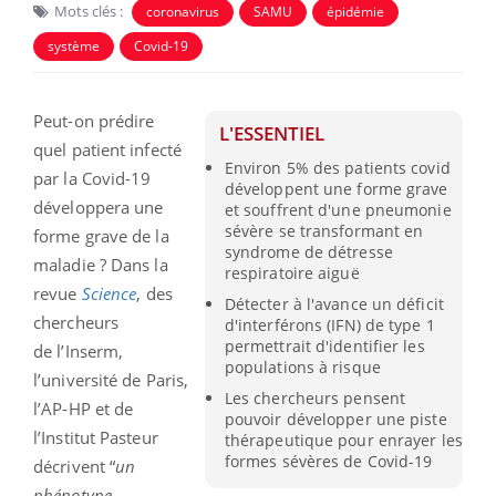
Mots clés :
coronavirus
SAMU
épidémie
système
Covid-19
Peut-on prédire
L'ESSENTIEL
quel patient infecté
Environ 5% des patients covid
par la Covid-19
développent une forme grave
développera une
et souffrent d'une pneumonie
sévère se transformant en
forme grave de la
syndrome de détresse
maladie ? Dans la
respiratoire aiguë
revue
Science
, des
Détecter à l'avance un déficit
chercheurs
d'interférons (IFN) de type 1
permettrait d'identifier les
de l’Inserm,
populations à risque
l’université de Paris,
Les chercheurs pensent
l’AP-HP et de
pouvoir développer une piste
l’Institut Pasteur
thérapeutique pour enrayer les
formes sévères de Covid-19
décrivent “
un
phénotype