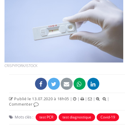
CRISPYPORK/ISTOCK
Publié le 13.07.2020 à 18h05
|
|
|
|
|
Commenter
Mots clés :
test PCR
test diagnostique
Covid-19