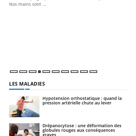
Nos mains sont ...
Dia
You
Le 
pers
ques
LES MALADIES
Hypotension orthostatique : quand la
pression artérielle chute au lever
Drépanocytose : une déformation des
globules rouges aux conséquences
graves