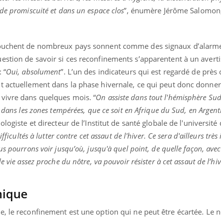
de promiscuité et dans un espace clos
”, énumère Jérôme Salomon, 
 touchent de nombreux pays sonnent comme des signaux d’alarm
estion de savoir si ces reconfinements s’apparentent à un avert
 “
Oui, absolument
”. L’un des indicateurs qui est regardé de près
t actuellement dans la phase hivernale, ce qui peut donc donne
vivre dans quelques mois. “
On assiste dans tout l'hémisphère Su
s dans les zones tempérées, que ce soit en Afrique du Sud, en Argen
ogiste et directeur de l’Institut de santé globale de l'université
ifficultés à lutter contre cet assaut de l'hiver. Ce sera d'ailleurs très
s pourrons voir jusqu’où, jusqu'à quel point, de quelle façon, avec
e vie assez proche du nôtre, va pouvoir résister à cet assaut de l’hi
mique
e, le reconfinement est une option qui ne peut être écartée. Le