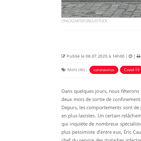
ONICKZARTWORKS/ISTOCK
Publié le 08.07.2020 à 14h00
|
|
Eczéma Chronique des Mains :
Car
Youtube
You
Youtube
expliquer ma maladie
pré
Mots clés :
coronavirus
Covid-19
Il y a des sujets qui sont faciles à aborder...
Fati
d'autres non ! D'un côté, poser des
mêm
questions sur la maladie d'un proche c'est
care
Dans quelques jours, nous fêterons 
montrer ...
...
deux mois de sortie de confinement
Depuis, les comportements sont de 
en plus laxistes. Un certain relâche
qui inquiète de nombreux spécialist
plus pessimiste d’entre eux, Éric Ca
chef du service des maladies infecti