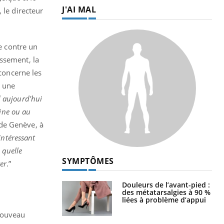
J'AI MAL
le directeur
e contre un
issement, la
 concerne les
r une
d aujourd'hui
tine ou au
 de Genève, à
 intéressant
 quelle
SYMPTÔMES
ver
.”
Douleurs de l’avant-pied :
des métatarsalgies à 90 %
liées à problème d’appui
 nouveau