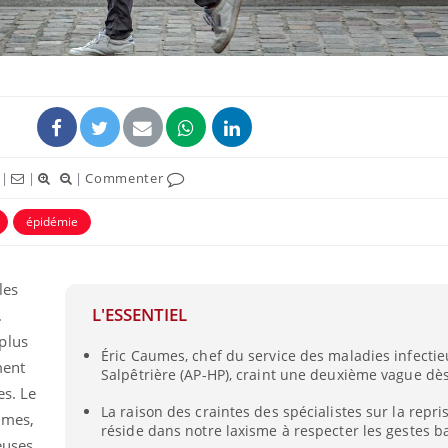
|
|
|
Commenter
ence en fer : comprendre pour
Insuline & Charge ment
tube
Youtube
Youtube
Yout
venir
osait en parler??
épidémie
gue, irritabilité, brouillard mental ou
En 2026, l'insuline dans l
e alopécie… Les symptômes de la
reste entourée d'idées re
nce en fer sont multiples ce qui la rend
patients comme parfois ch
les
L'ESSENTIEL
.
plus
Éric Caumes, chef du service des maladies infectieu
ment
Salpêtrière (AP-HP), craint une deuxième vague dès
es. Le
La raison des craintes des spécialistes sur la rep
umes,
réside dans notre laxisme à respecter les gestes ba
euses