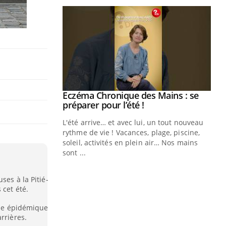
ale : et si on
Eczéma Chronique des Mains : se
Youtube
ube
Youtube
préparer pour l’été !
e diabète de type 2
L'été arrive… et avec lui, un tout nouveau
çues chez les
rythme de vie ! Vacances, plage, piscine,
ez les soignants.
soleil, activités en plein air… Nos mains
sont ...
Di
You
ses à la Pitié-
Le 
 cet été.
nom
dia
rise épidémique
défi
rrières.