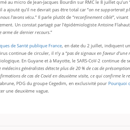
irmé au micro de Jean-Jacques Bourdin sur RMC le 8 juillet qu’un 
l a ajouté qu’il ne devrait pas être total car “
on ne supporterait p
nous l'avons vécu.
” Il parle plutôt de “
reconfinement ciblé
”, visan
tivement. Un constat partagé par l'épidémiologiste Antoine Flahaut
ne arme de dernier recours
.”
ques de Santé publique France
, en date du 2 juillet, indiquent u
 virus continue de circuler, il n’y a “
pas de signaux en faveur d’une r
miologique. En Guyane et à Mayotte, le SARS-CoV-2 continue de s
e médecins généralistes détecte plus de 20 % de cas de présomption
firmations de cas de Covid en deuxième visite, ce qui confirme le r
 Labrune, PDG du groupe Cegedim, en exclusivité pour
Pourquoi 
viter une deuxième vague.