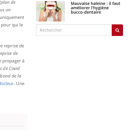
“
plan de
Mauvaise haleine : il faut
améliorer l’hygiène
lus un
bucco-dentaire
t uniquement
 pour qui le
ne reprise de
eprise de
e propager à
s de Covid
ebond de la
docteur
. Une