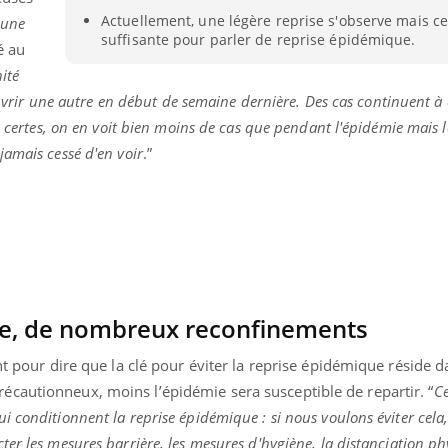
Actuellement, une légère reprise s'observe mais cel
“
une
suffisante pour parler de reprise épidémique.
ié au
nité
ouvrir une autre en début de semaine dernière. Des cas continuent à a
rs certes, on en voit bien moins de cas que pendant l'épidémie mais
amais cessé d'en voir
.”
de, de nombreux reconfinements
nt pour dire que la clé pour éviter la reprise épidémique réside 
cautionneux, moins l’épidémie sera susceptible de repartir. “
Ce
 conditionnent la reprise épidémique : si nous voulons éviter cela,
er les mesures barrière, les mesures d'hygiène, la distanciation phy