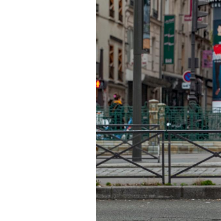
Éclipse solaire du 12 août
: “Des verres adaptés,
c'est indispensable pour
la santé des yeux”
Les troubles du sommeil
modifient votre cerveau !
Mon enfant est-il trop
sensible ou simplement
très empathique ?