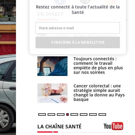
Restez connecté à toute l’actualité de la
Twitter
Facebook
Instagram
Santé
EN DIRECT
us : un cas
Comment oublier les
chez un touriste
écrans en vacances ?
ce
S'INSCRIRE À LA NEWSLETTER
é infantile : un
Toujours connectés :
s’interroge sur
comment le travail
x élevé en France
empiète de plus en plus
sur nos soirées
e à risque : ce jus
Cancer colorectal : une
attire l'attention
stratégie simple aurait
rcheurs
changé la donne au Pays
basque
LA CHAÎNE SANTÉ
Youtube