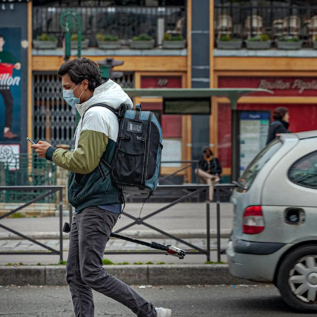
Bébés, jeunes enfants :
Hantavir
quelle trousse à
détecté 
pharmacie pour les
en Fran
vacances ?
Syndrome métabolique :
Mortalit
quels sont les meilleurs
rapport 
exercices physiques ?
son tau
Comment éviter une otite
Grossess
pendant les vacances ?
naturel 
des che