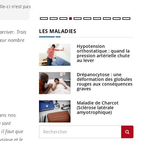
le-ci n'est pas
LES MALADIES
rriver. Trois
 leur nombre
Hypotension
orthostatique : quand la
pression artérielle chute
au lever
Drépanocytose : une
déformation des globules
rouges aux conséquences
graves
Maladie de Charcot
(Sclérose latérale
amyotrophique)
dans nos
 sont
 il faut que
sique et le