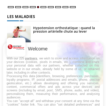
LES MALADIES
Hypotension orthostatique : quand la
pression artérielle chute au lever
Welcome
Drépanocytose : une déformation des
globules rouges aux conséquences
graves
With our 225
partners
, we wish to store and access information on
your devices (cookies, pixels in emails, etc.), combine and share
your personal data with our partners, whether collected on this
website or in our emails, already held by some of us, or obtained
Maladie de Charcot (Sclérose latérale
later, including in other contexts.
amyotrophique)
Processing this data (identifiers, browsing, preferences, purchases,
loyalty programs, IP, postal addresses and emails, phone, precise
geolocation, etc.) allows developing and offering you services,
content, commercial offers and ads across your devices and
screens (including by email, post, SMS, phone, audio, and video),
personalising them, measuring their performance, and analysing
audiences.
You can "accept all" and withdraw your consent at any time via the
"cookies" footer link
. You can also "set detailed preferences" and