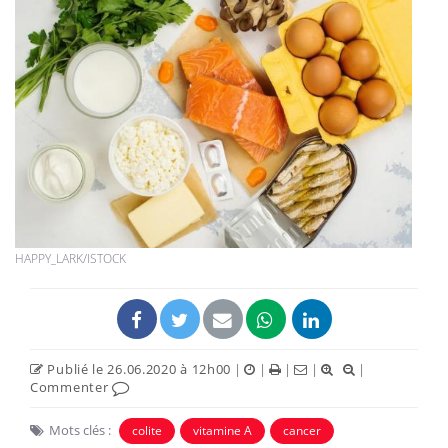
HAPPY_LARK/ISTOCK
Publié le 26.06.2020 à 12h00
|
|
|
|
|
Commenter
Mots clés :
colite
vitamine A
cancer