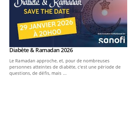
Youtube
Diabète & Ramadan 2026
Youtube
Le Ramadan approche, et, pour de nombreuses
vie !
personnes atteintes de diabète, c'est une période de
…
questions, de défis, mais ...
Un 
You
à l
Un é
mati
numé