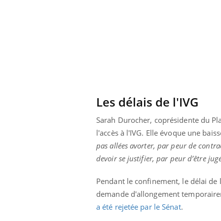
olorectal : une
Cytomégalovirus : ce qui
e simple aurait
change dans la prise en
a donne au Pays
charge des femmes
enceintes
Les délais de l'IVG
Sarah Durocher, coprésidente du
Pl
l'accès à l'IVG. Elle évoque une bais
pas allées avorter, par peur de contra
devoir se justifier, par peur d’être jug
Pendant le confinement, le délai de
demande d'allongement temporairemen
a été rejetée par le Sénat
.