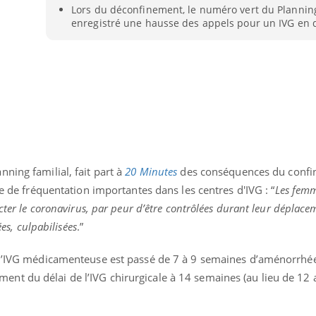
Lors du déconfinement, le numéro vert du Planning
Pourquoi votre ventre
enregistré une hausse des appels pour un IVG en 
gâche-t-il les premiers
jours de vos vacances ?
anning familial, fait part à
20 Minutes
des conséquences du confi
se de fréquentation importantes dans les centres d'IVG : “
L
es femm
cter le coronavirus, par peur d’être contrôlées durant leur déplace
ées, culpabilisées
.”
 l’IVG médicamenteuse est passé de 7 à 9 semaines d’aménorrhée
t du délai de l’IVG chirurgicale à 14 semaines (au lieu de 12 