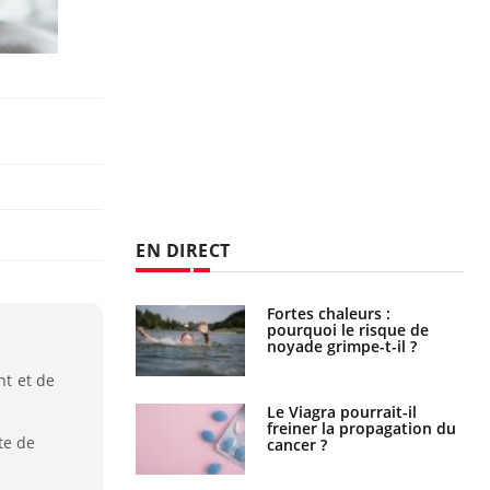
EN DIRECT
Fortes chaleurs :
Grossesse et chaleur : ce
pourquoi le risque de
que dit la science
noyade grimpe-t-il ?
nt et de
Le Viagra pourrait-il
Le smartphone nuit-il à
freiner la propagation du
l'apprentissage de la
te de
cancer ?
lecture ?