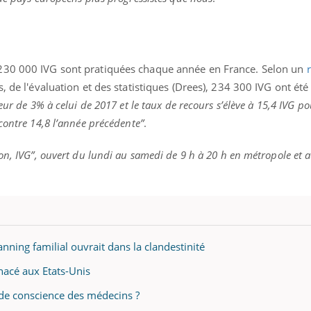
éma Chronique des Mains : se
tube
230 000 IVG sont pratiquées chaque année en France. Selon un
Youtube
parer pour l’été !
, de l'évaluation et des statistiques (Drees), 234 300 IVG ont été
é arrive… et avec lui, un tout nouveau
eur de 3% à celui de 2017 et le taux de recours s’élève à 15,4 IVG p
me de vie ! Vacances, plage, piscine,
contre 14,8 l’année précédente”
.
il, activités en plein air… Nos mains
 ...
on, IVG”, ouvert du lundi au samedi de 9 h à 20 h en métropole et a
lanning familial ouvrait dans la clandestinité
enacé aux Etats-Unis
e de conscience des médecins ?