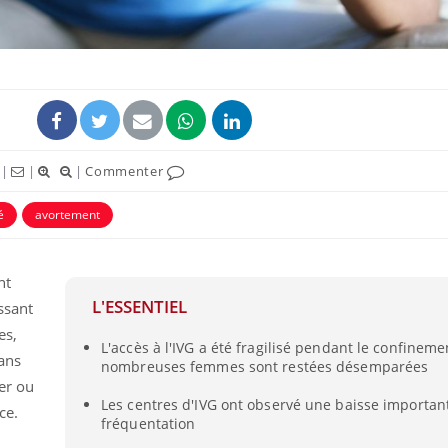
|
|
|
Commenter
é
avortement
nt
La sieste empêche-t-elle
de dormir la nuit ?
L'ESSENTIEL
ssant
es,
L'accès à l'IVG a été fragilisé pendant le confineme
ans
nombreuses femmes sont restées désemparées
VIH : la fin du comprimé
ger ou
tous les jours se profile-t-
Les centres d'IVG ont observé une baisse importan
elle enfin ?
nce.
fréquentation