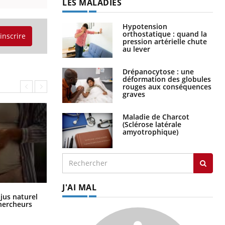
LES MALADIES
Hypotension
orthostatique : quand la
'inscrire
pression artérielle chute
au lever
Drépanocytose : une
déformation des globules
rouges aux conséquences
graves
Maladie de Charcot
(Sclérose latérale
amyotrophique)
J'AI MAL
Comment oublier les écrans en
 jus naturel
vacances ?
chercheurs