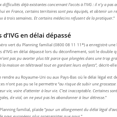
x difficultés déjà existantes concernant l’accès à l’IVG : il n’y a pas 
ui en France, certains territoires sont peu équipés, et obtenir un 
x à trois semaines. Et certains médecins refusent de la pratiquer
.”
d’IVG en délai dépassé
éro vert du Planning familial (0800 08 11 11*
) a enregistré une
d’IVG en délai dépassé lors du déconfinement, soit le double 
ont pas pu avorter plus tôt parce que plongées dans une trop gra
 la maison en télétravail tout en gardant leurs enfants”
, décrit-elle
e rendre au Royaume-Uni ou aux Pays-Bas où le délai légal est d
es n'ont pas pu se le permettre “
a
u risque de subir une grossesse
eur vie, voire d’attenter à leur vie. C’est inacceptable. Certaines son
ales, de viol, on ne peut pas les abandonner à leur détresse
.”
anning familial, plaide “
pour un allongement du délai légal d’av
de pays européens plus progressistes que nous
.”