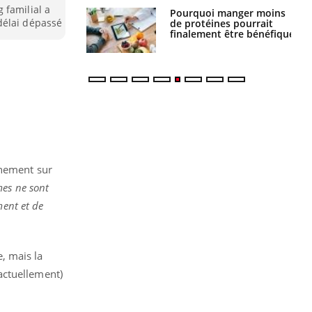
 familial a
Pourquoi manger moins
Mordue par une tique en
délai dépassé
de protéines pourrait
vacances, elle reste dans
finalement être bénéfique
le coma pendant 42 jours
nement sur
es ne sont
ment et de
, mais la
actuellement)