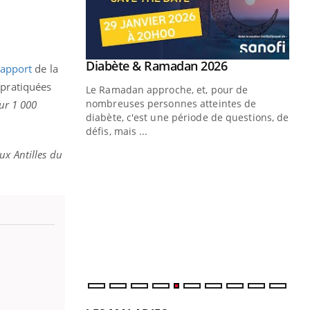
Youtube
Diabète & Ramadan 2026
Youtube
rapport
de la
 pratiquées
Le Ramadan approche, et, pour de
nombreuses personnes atteintes de
our 1 000
diabète, c'est une période de questions, de
défis, mais ...
ux Antilles du
Un « jumeau numérique » pour
CO
Youtube
You
faciliter l’accès à la médecine
Youtube
Cou
préventive
nou
Un établissement lié à un groupe
bou
mutualiste innove en matière de bilan de
épi
santé : l'utilisation d'un « jumeau
numérique » permet ...