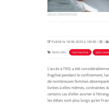
DIEGO_CERVO/ISTOCK
Publié le 18.06.2020 à 16h30
|
|
Mots clés :
ivermectine
plan sant
L'accès à l'IVG a été considérableme
 oublier les
Chikungunya, dengue,
n vacances ?
West Nile : que se passe-
fragilisé pendant le confinement, lai
t-il dans le sud de la
France ?
de nombreuses femmes désemparé
livrées à elles-mêmes, contraintes d
 connectés :
Les médicaments GLP-1
certains cas d'aller avorter à l'étran
le travail
protègent-ils aussi les os
de plus en plus
?
les délais sont plus longs qu'en Fra
soirées