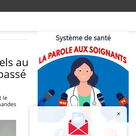
els au
épassé
 le
emandes
Publicité