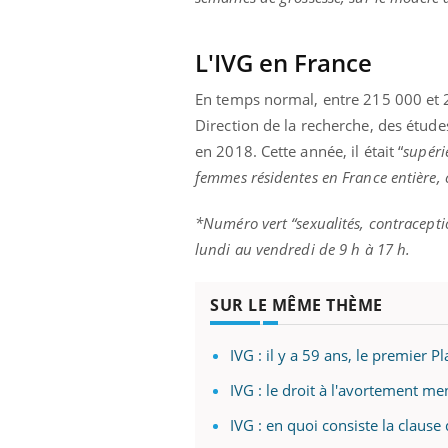
llard mental ou
tômes de la
L'IVG en France
les ce qui la rend
Insuline & Charge mentale : et si on
Ecz
Youtube
You
En temps normal, entre 215 000 et 
Youtube
osait en parler??
pré
Direction de la recherche, des études
En 2026, l'insuline dans le diabète de type 2
L'ét
en 2018. Cette année,
il était “
supéri
reste entourée d'idées reçues chez les
ryth
femmes résidentes en France entière, 
patients comme parfois chez les soignants.
sole
sont
*Numéro vert “sexualités, contracepti
lundi au vendredi de 9 h à 17 h.
SUR LE MÊME THÈME
IVG : il y a 59 ans, le premier P
IVG : le droit à l'avortement m
IVG : en quoi consiste la claus