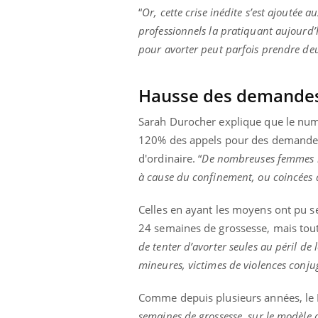
“
Or, cette crise inédite s’est ajoutée au
professionnels la pratiquant aujourd’h
pour avorter peut parfois prendre deu
Hausse des demandes 
Sarah Durocher explique que le num
120% des appels pour des demandes 
d'ordinaire. “
De nombreuses femmes n’
à cause du confinement, ou coincées à
Celles en ayant les moyens ont pu s
24 semaines de grossesse, mais tout
de tenter d’avorter seules au péril de l
mineures, victimes de violences conjug
prendre pour
Comme depuis plusieurs années, le Pl
semaines de grossesse, sur le modèle 