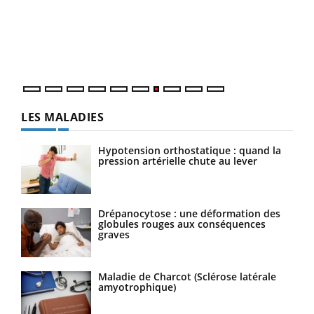
Dans
vous
quot
LES MALADIES
Hypotension orthostatique : quand la
pression artérielle chute au lever
Drépanocytose : une déformation des
globules rouges aux conséquences
graves
Maladie de Charcot (Sclérose latérale
amyotrophique)