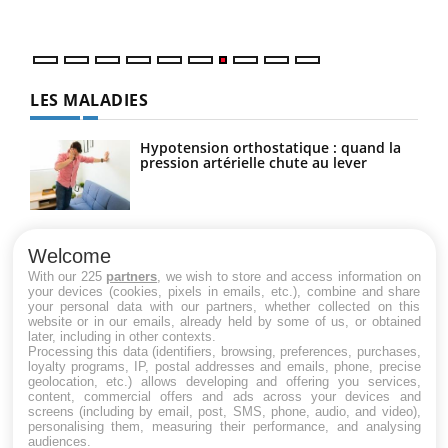
LES MALADIES
Hypotension orthostatique : quand la
pression artérielle chute au lever
Drépanocytose : une déformation des
globules rouges aux conséquences
Welcome
graves
With our 225
partners
, we wish to store and access information on
your devices (cookies, pixels in emails, etc.), combine and share
your personal data with our partners, whether collected on this
website or in our emails, already held by some of us, or obtained
Maladie de Charcot (Sclérose latérale
later, including in other contexts.
amyotrophique)
Processing this data (identifiers, browsing, preferences, purchases,
loyalty programs, IP, postal addresses and emails, phone, precise
geolocation, etc.) allows developing and offering you services,
content, commercial offers and ads across your devices and
screens (including by email, post, SMS, phone, audio, and video),
personalising them, measuring their performance, and analysing
audiences.