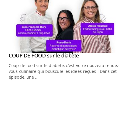
Youtube
cès
COUP DE FOOD sur le diabète
Youtube
Coup de food sur le diabète, c'est votre nouveau rendez-
 en
vous culinaire qui bouscule les idées reçues ! Dans cet
u
épisode, une ...
Qua
You
"Les
trav
DRH 