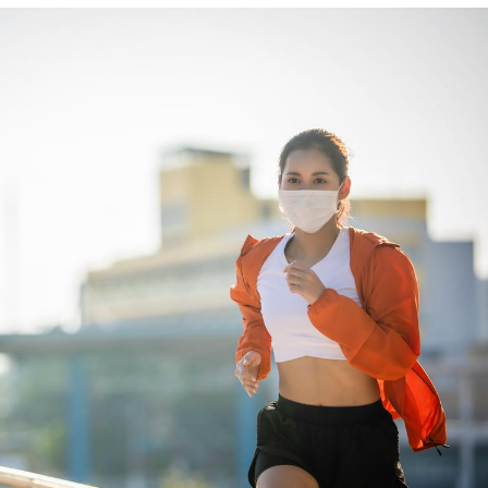
Le Viagra pourrait-il
Le smart
freiner la propagation du
l'appren
cancer ?
lecture 
Pourquoi manger moins
Mordue 
de protéines pourrait
vacances
finalement être bénéfique
le coma
Grossesse et chaleur : ce
Mordue 
que dit la science
barracud
secouru
réflexe 