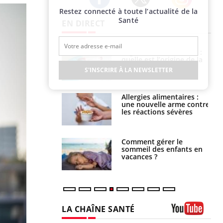
Restez connecté à toute l’actualité de la
Twitter
Facebook
Instagram
Santé
EN DIRECT
phone nuit-il à
Légionellose en Suisse :
tissage de la
quelle est l’origine de la
?
contamination ?
S'INSCRIRE À LA NEWSLETTER
par une tique en
Allergies alimentaires :
, elle reste dans
une nouvelle arme contre
 pendant 42 jours
les réactions sévères
par un
Comment gérer le
a, une petite fille
sommeil des enfants en
e grâce à un
vacances ?
essentiel
LA CHAÎNE SANTÉ
Youtube