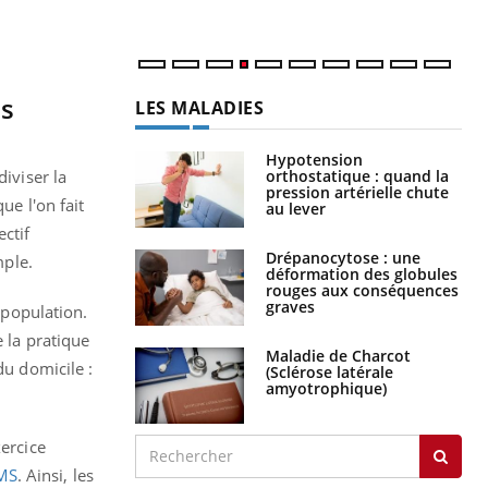
es
LES MALADIES
Hypotension
orthostatique : quand la
diviser la
pression artérielle chute
ue l'on fait
au lever
ctif
Drépanocytose : une
mple.
déformation des globules
rouges aux conséquences
graves
 population.
 la pratique
Maladie de Charcot
du domicile :
(Sclérose latérale
amyotrophique)
xercice
MS
. Ainsi, les