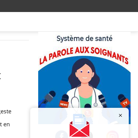
t
geste
t en
Publicité