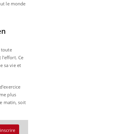
tout le monde
en
 toute
l'effort. Ce
 sa vie et
d'exercice
ime plus
e matin, soit
'inscrire