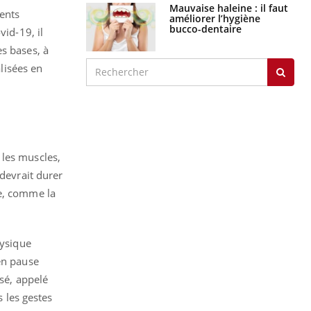
Mauvaise haleine : il faut
ments
améliorer l’hygiène
bucco-dentaire
vid-19, il
s bases, à
alisées en
 les muscles,
 devrait durer
ie, comme la
hysique
en pause
ssé, appelé
s les gestes