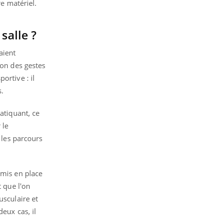
re matériel.
salle ?
aient
ion des gestes
ortive : il
s.
atiquant, ce
 le
 les parcours
 mis en place
t que l'on
usculaire et
eux cas, il