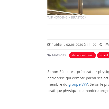
TUIPHOTOENGINEER/ISTOCK
Publié le 02.06.2020 à 14h00
|
|
Eczéma Chronique des Mains :
Car
Youtube
You
Youtube
expliquer ma maladie
pré
Mots clés :
déconfinement
spirul
Il y a des sujets qui sont faciles à aborder...
Fati
d'autres non ! D'un côté, poser des
mêm
questions sur la maladie d'un proche c'est
care
Simon Réault est préparateur physiq
montrer ...
...
entreprise qui compte parmi ses act
membre du
groupe VYV
. Selon le p
pratique physique de manière progre