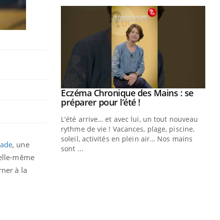
ale : et si on
Eczéma Chronique des Mains : se
Youtube
ube
Youtube
préparer pour l’été !
e diabète de type 2
L'été arrive… et avec lui, un tout nouveau
çues chez les
rythme de vie ! Vacances, plage, piscine,
ez les soignants.
soleil, activités en plein air… Nos mains
tade
, une
sont ...
Di
 elle-même
You
rner à la
Le 
nom
dia
défi