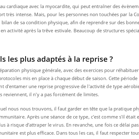
veau cardiaque avec la myocardite, qui peut entraîner des évène
ort très intense. Mais, pour les personnes non touchées par la Co
 bilan de sa condition physique, afin de reprendre sur des bonne
t en activité après la trêve estivale. Beaucoup de structures spéci
ls les plus adaptés à la reprise ?
éparation physique générale, avec des exercices pour réhabituer
s protocoles mis en place à chaque début de saison. Cette période
t d'entamer une reprise progressive de l'activité de type aérob
 reviennent, il n'y a pas forcément de limites.
quel nous nous trouvons, il faut garder en tête que la pratique p
mmunitaire. Après une séance de ce type, c'est comme s'il était 
s à risque d'attraper le virus. En revanche, une fois ce délai pa
nitaire est plus efficace. Dans tous les cas, il faut respecter tou