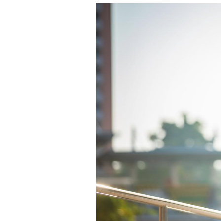
VIH : la fin du comprimé
tous les jours se profile-t-
elle enfin ?
Pourquoi votre ventre
gâche-t-il les premiers
jours de vos vacances ?
Fortes chaleurs :
pourquoi le risque de
noyade grimpe-t-il ?