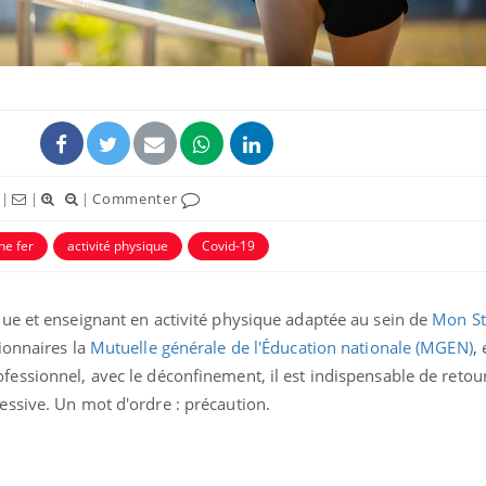
|
|
|
Commenter
ence en fer : comprendre pour
Insuline & Charge ment
tube
Youtube
Youtube
Yout
venir
osait en parler??
ine fer
activité physique
Covid-19
gue, irritabilité, brouillard mental ou
En 2026, l'insuline dans l
e alopécie… Les symptômes de la
reste entourée d'idées re
nce en fer sont multiples ce qui la rend
patients comme parfois ch
ue et enseignant en activité physique adaptée au sein de
Mon S
ionnaires la
Mutuelle générale de l'Éducation nationale (MGEN)
,
rofessionnel, avec le déconfinement, il est indispensable de retou
ssive. Un mot d'ordre : précaution.