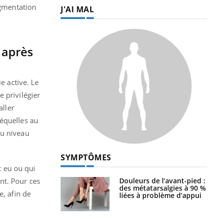
ugmentation
J'AI MAL
 après
e active. Le
 privilégier
aller
séquelles au
au niveau
SYMPTÔMES
t eu ou qui
Douleurs de l’avant-pied :
nt. Pour ces
des métatarsalgies à 90 %
e, afin de
liées à problème d’appui