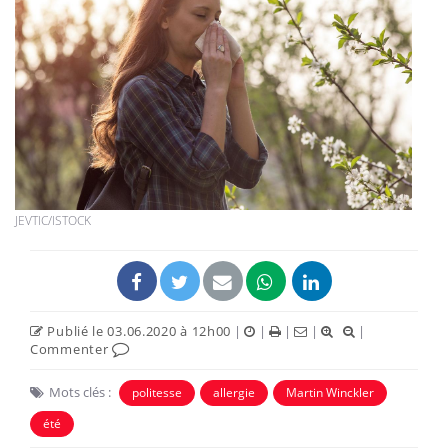
JEVTIC/ISTOCK
Publié le 03.06.2020 à 12h00
|
|
|
|
|
Commenter
Mots clés :
politesse
allergie
Martin Winckler
été