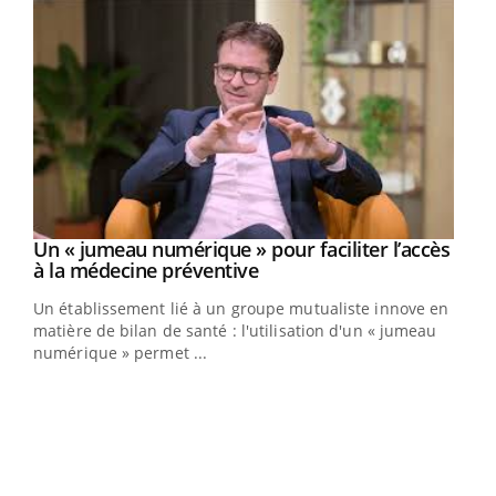
Un « jumeau numérique » pour faciliter l’accès
Youtube
Youtube
à la médecine préventive
Un établissement lié à un groupe mutualiste innove en
e
matière de bilan de santé : l'utilisation d'un « jumeau
numérique » permet ...
COU
You
Coup