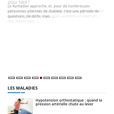
Le Ramadan approche, et, pour de nombreuses
vie !
personnes atteintes de diabète, c'est une période de
…
questions, de défis, mais ...
Un 
You
à l
Un é
mati
numé
LES MALADIES
Hypotension orthostatique : quand la
pression artérielle chute au lever