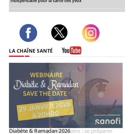
indispensable pour la santé des yeux”
Twitter
Facebook
Instagram
LA CHAÎNE SANTÉ
Youtube
Youtube
Diabète & Ramadan 2026
Youtube