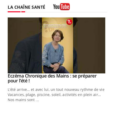
LA CHAÎNE SANTÉ
Youtube
Youtube
Eczéma Chronique des Mains : se préparer
Diabète & Ramadan 2026
Youtube
Youtube
Youtube
pour l’été !
Le Ramadan approche, et, pour de nombreuses
L'été arrive… et avec lui, un tout nouveau rythme de vie !
personnes atteintes de diabète, c'est une période de
Vacances, plage, piscine, soleil, activités en plein air…
questions, de défis, mais ...
Nos mains sont ...