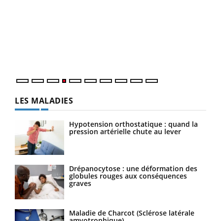
Un 
You
à l
Un é
mati
numé
LES MALADIES
Hypotension orthostatique : quand la
pression artérielle chute au lever
Drépanocytose : une déformation des
globules rouges aux conséquences
graves
Maladie de Charcot (Sclérose latérale
amyotrophique)