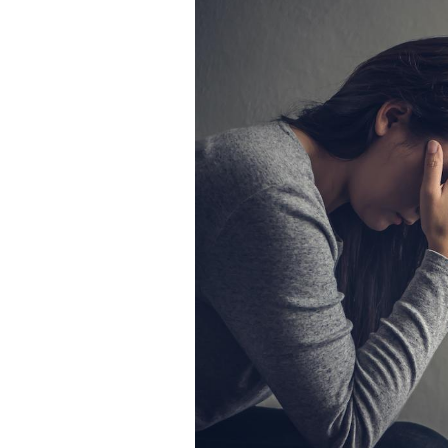
Les troubles du sommeil
modifient votre cerveau !
Mon enfant est-il trop
sensible ou simplement
très empathique ?
Bébés, jeunes enfants :
quelle trousse à
pharmacie pour les
vacances ?