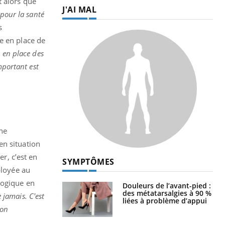
t alors que
J'AI MAL
 pour la santé
s
e en place de
e en place des
mportant est
Une
en situation
er, c’est en
SYMPTÔMES
ployée au
logique en
Douleurs de l’avant-pied :
des métatarsalgies à 90 %
 jamais. C'est
liées à problème d’appui
son