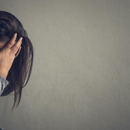
Syndrome métabolique :
Mortalit
quels sont les meilleurs
rapport 
exercices physiques ?
son tau
Comment éviter une otite
Grossess
pendant les vacances ?
naturel 
des che
Hantavirus : un cas
Comment
détecté chez un touriste
écrans 
en France