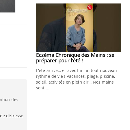
ale : et si on
Eczéma Chronique des Mains : se
Youtube
ube
Youtube
préparer pour l’été !
e diabète de type 2
L'été arrive… et avec lui, un tout nouveau
çues chez les
rythme de vie ! Vacances, plage, piscine,
ez les soignants.
soleil, activités en plein air… Nos mains
sont ...
Di
You
ntion des
Le 
nom
dia
 de détresse
défi