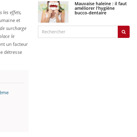
Mauvaise haleine : il faut
améliorer l’hygiène
 les effets,
bucco-dentaire
humaine et
 de surcharge
place le
nt un facteur
ne détresse
9ème