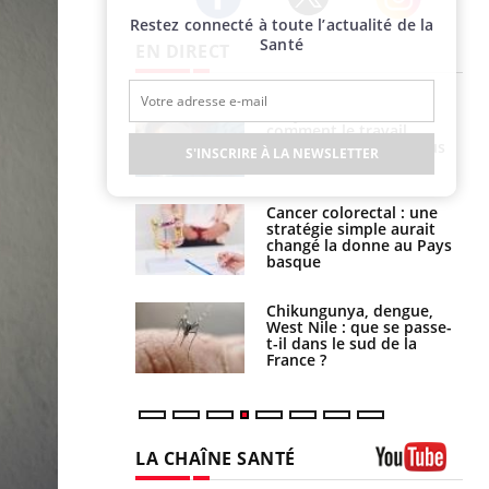
Restez connecté à toute l’actualité de la
Twitter
Facebook
Instagram
Santé
EN DIRECT
é infantile : un
Toujours connectés :
s’interroge sur
comment le travail
x élevé en France
empiète de plus en plus
S'INSCRIRE À LA NEWSLETTER
sur nos soirées
e à risque : ce jus
Cancer colorectal : une
attire l'attention
stratégie simple aurait
rcheurs
changé la donne au Pays
basque
 oublier les
Chikungunya, dengue,
en vacances ?
West Nile : que se passe-
t-il dans le sud de la
France ?
LA CHAÎNE SANTÉ
Youtube