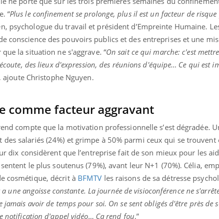
lle ne porte que sur les trois premières semaines du confinemen
. “
Plus le confinement se prolonge, plus il est un facteur de risque
n, psychologue du travail et président d’Empreinte Humaine. Le
de conscience des pouvoirs publics et des entreprises et une mis
que la situation ne s'aggrave. “
On sait ce qui marche: c'est mettr
'écoute, des lieux d'expression, des réunions d'équipe… Ce qui est i
, ajoute Christophe Nguyen.
ue comme facteur aggravant
 rend compte que la motivation professionnelle s’est dégradée. 
 des salariés (24%) et grimpe à 50% parmi ceux qui se trouvent 
sur dix considèrent que l’entreprise fait de son mieux pour les aid
e sentent le plus soutenus (79%), avant leur N+1 (70%). Célia, em
de cosmétique, décrit à
BFMTV
les raisons de sa détresse psycho
y a une angoisse constante. La journée de visioconférence ne s'arrête
 jamais avoir de temps pour soi. On se sent obligés d'être près de 
e notification d'appel vidéo… Ça rend fou
.”