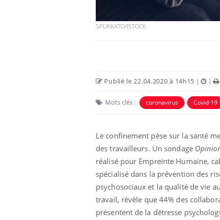
SPUKKATO/ISTOCK
Publié le 22.04.2020 à 14h15
|
|
Eczéma Chronique des Mains :
Car
Youtube
You
Youtube
expliquer ma maladie
pré
Mots clés :
coronavirus
Covid-19
Il y a des sujets qui sont faciles à aborder...
Fati
d'autres non ! D'un côté, poser des
mêm
Le confinement pèse sur la santé m
questions sur la maladie d'un proche c'est
care
des travailleurs. Un sondage
Opinio
montrer ...
...
réalisé pour Empreinte Humaine, ca
spécialisé dans la prévention des ri
psychosociaux et la qualité de vie a
travail, révèle que 44% des collabor
présentent de la détresse psycholog