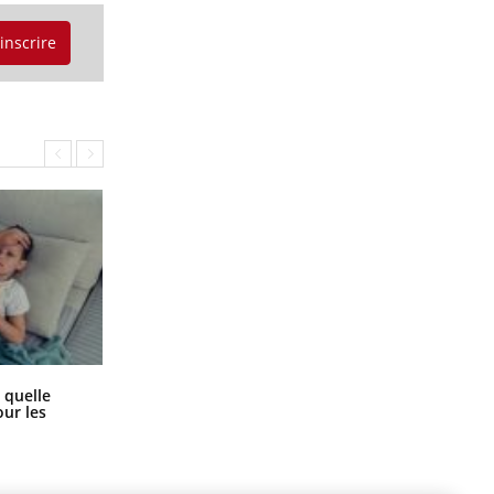
'inscrire
Syndrome métabolique : quels sont
 quelle
les meilleurs exercices physiques ?
ur les