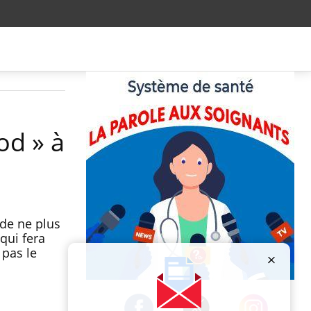
od » à
de ne plus
qui fera
 pas le
Publicité