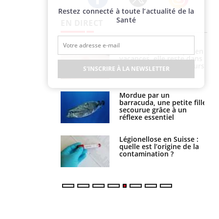
Restez connecté à toute l’actualité de la
Twitter
Facebook
Instagram
Santé
EN DIRECT
i manger moins
Mordue par une tique en
éines pourrait
vacances, elle reste dans
ent être bénéfique
le coma pendant 42 jours
S'INSCRIRE À LA NEWSLETTER
e et chaleur : ce
Mordue par un
la science
barracuda, une petite fille
secourue grâce à un
réflexe essentiel
phone nuit-il à
Légionellose en Suisse :
tissage de la
quelle est l’origine de la
?
contamination ?