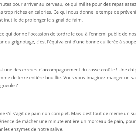
utes pour arriver au cerveau, ce qui milite pour des repas assez
s trop riches en calories. Ce qui nous donne le temps de préveni
st inutile de prolonger le signal de faim.
 qui donne l’occasion de tordre le cou à l’ennemi public de nos 
r du grignotage, c’est l’équivalent d’une bonne cuillerée à soup
est une des erreurs d’accompagnement du casse-croûte ! Une chi
mme de terre entière bouillie. Vous vous imaginez manger un sa
gueule ?
uline & Charge mentale : et si on
Eczéma Chronique des
tube
Youtube
e s’il s’agit de pain non complet. Mais c’est tout de même un suc
Youtube
Y
it en parler??
préparer pour l’été !
expérience de mâcher une minute entière un morceau de pain, pour
026, l'insuline dans le diabète de type 2
L'été arrive… et avec lui,
ar les enzymes de notre salive.
e entourée d'idées reçues chez les
rythme de vie ! Vacances, 