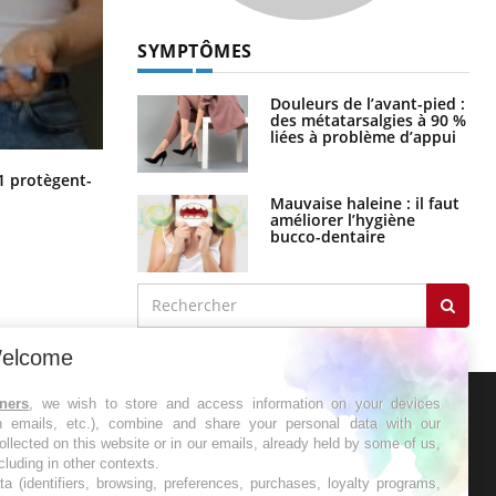
SYMPTÔMES
Douleurs de l’avant-pied :
des métatarsalgies à 90 %
liées à problème d’appui
Cytomégalovirus : ce qui change
1 protègent-
dans la prise en charge des femmes
Mauvaise haleine : il faut
enceintes
améliorer l’hygiène
bucco-dentaire
elcome
tners
, we wish to store and access information on your devices
in emails, etc.), combine and share your personal data with our
ER
ollected on this website or in our emails, already held by some of us,
ncluding in other contexts.
ta (identifiers, browsing, preferences, purchases, loyalty programs,
s les semaines les meilleures