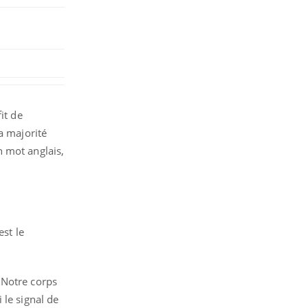
it de
a majorité
n mot anglais,
est le
 Notre corps
 le signal de