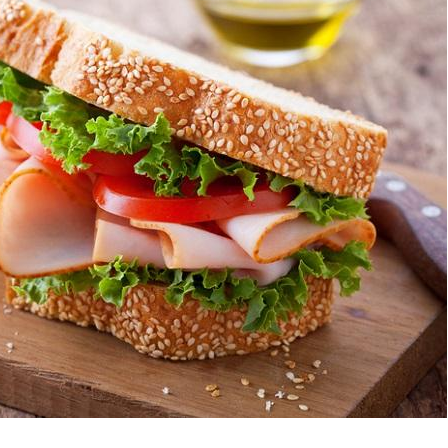
Pourquoi votre ventre
Pourquo
gâche-t-il les premiers
de prot
jours de vos vacances ?
finalem
Fortes chaleurs :
Grossess
pourquoi le risque de
que dit 
noyade grimpe-t-il ?
Le Viagra pourrait-il
Le smart
freiner la propagation du
l'appren
cancer ?
lecture 