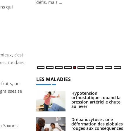
 air… Nos mains
défis, mais ...
ens qui
Un
You
fac
pr
Un 
mut
san
num
mieux, c’est-
inscrite dans
LES MALADIES
fruits, un
graisses se
Hypotension
orthostatique : quand la
pression artérielle chute
au lever
Drépanocytose : une
déformation des globules
lo-Saxons
rouges aux conséquences