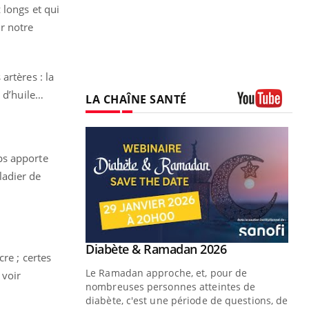
 longs et qui
r notre
artères : la
e d’huile…
LA CHAÎNE SANTÉ
Youtube
ps apporte
ladier de
Youtube
 Mains : se
Diabète & Ramadan 2026
Youtube
re ; certes
outube
Le Ramadan approche, et, pour de
 voir
 un tout nouveau
nombreuses personnes atteintes de
plage, piscine,
diabète, c'est une période de questions, de