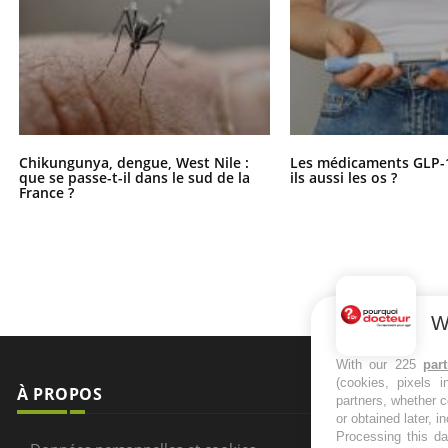
Chikungunya, dengue, West Nile :
Les médicaments GLP-
que se passe-t-il dans le sud de la
ils aussi les os ?
France ?
W
With our 225
par
(cookies, pixels 
À PROPOS
NEWSLETT
partners, whether c
or obtained later, i
Processing this da
Recevez toute