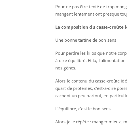
'un proche c'est
carence en fer sont multiples ce qui la rend
pat
Pour ne pas être tenté de trop mange
...
mangent lentement ont presque toujo
La composition du casse-croûte i
Une bonne tartine de bon sens !
Pour perdre les kilos que notre corp
à-dire équilibré. Et là, l’alimentatio
nos gènes.
Alors le contenu du casse-croûte idé
quart de protéines, c’est-à-dire poi
cachent un peu partout, en particuli
L’équilibre, c’est le bon sens
Alors je le répète : manger mieux,