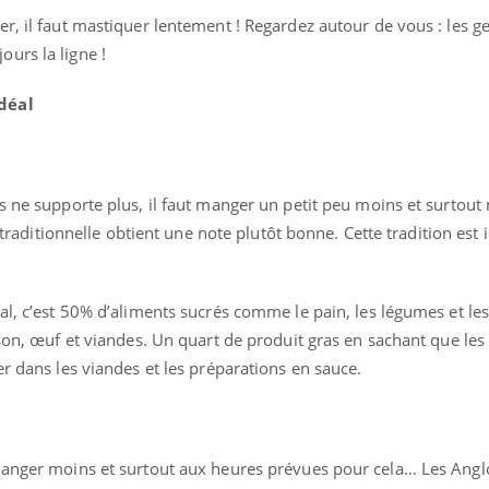
ients comme parfois chez les soignants.
soleil, activités en plein
r, il faut mastiquer lentement ! Regardez autour de vous : les g
sont ...
urs la ligne !
déal
s ne supporte plus, il faut manger un petit peu moins et surtout 
n traditionnelle obtient une note plutôt bonne. Cette tradition est 
al, c’est 50% d’aliments sucrés comme le pain, les légumes et les 
sson, œuf et viandes. Un quart de produit gras en sachant que les 
er dans les viandes et les préparations en sauce.
 manger moins et surtout aux heures prévues pour cela… Les Ang