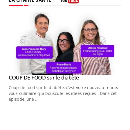
Youtube
Youtube
cès
COUP DE FOOD sur le diabète
Youtube
Coup de food sur le diabète, c'est votre nouveau rendez-
 en
vous culinaire qui bouscule les idées reçues ! Dans cet
u
épisode, une ...
Qua
You