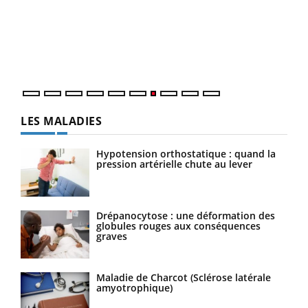
"Les
trav
DRH 
LES MALADIES
Hypotension orthostatique : quand la
pression artérielle chute au lever
Drépanocytose : une déformation des
globules rouges aux conséquences
graves
Maladie de Charcot (Sclérose latérale
amyotrophique)