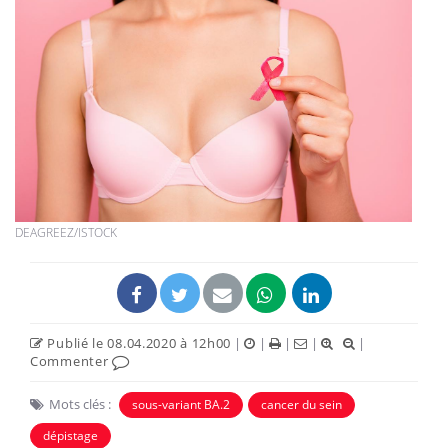
DEAGREEZ/ISTOCK
Publié le 08.04.2020 à 12h00
|
|
|
|
|
Commenter
Mots clés :
sous-variant BA.2
cancer du sein
dépistage