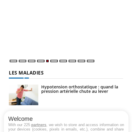
COU
You
Coup
vous
épis
LES MALADIES
Hypotension orthostatique : quand la
pression artérielle chute au lever
Drépanocytose : une déformation des
globules rouges aux conséquences
Welcome
graves
With our 225
partners
, we wish to store and access information on
your devices (cookies, pixels in emails, etc.), combine and share