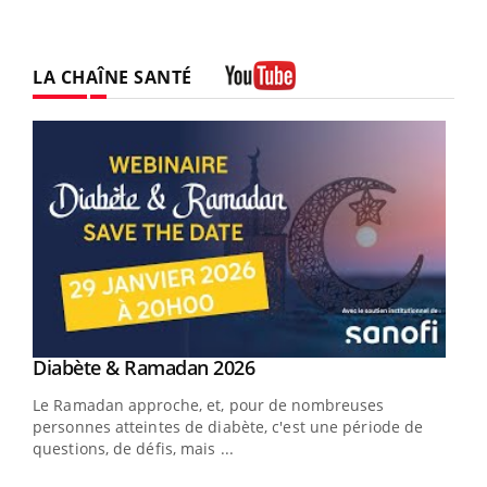
LA CHAÎNE SANTÉ
Youtube
Youtube
Diabète & Ramadan 2026
Un « jumeau numérique » pour faciliter l’accès
Youtube
Youtube
Youtube
à la médecine préventive
Le Ramadan approche, et, pour de nombreuses
Un établissement lié à un groupe mutualiste innove en
personnes atteintes de diabète, c'est une période de
matière de bilan de santé : l'utilisation d'un « jumeau
questions, de défis, mais ...
numérique » permet ...