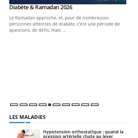
Youtube
Diabète & Ramadan 2026
Youtube
Le Ramadan approche, et, pour de nombreuses
vie !
personnes atteintes de diabète, c'est une période de
…
questions, de défis, mais ...
Un 
You
à l
Un é
mati
numé
LES MALADIES
Hypotension orthostatique : quand la
pression artérielle chute au lever