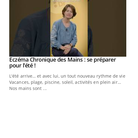
Eczéma Chronique des Mains : se préparer
Youtube
Youtube
pour l’été !
L'été arrive… et avec lui, un tout nouveau rythme de vie !
Vacances, plage, piscine, soleil, activités en plein air…
Nos mains sont ...
Dia
You
Le 
pers
ques