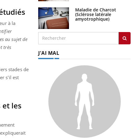
Maladie de Charcot
 étudiés
(Sclérose latérale
amyotrophique)
eur à la
tifier
s au sujet de
t très
J'AI MAL
ers stades de
 s'il est
 et les
nnement
 expliquerait