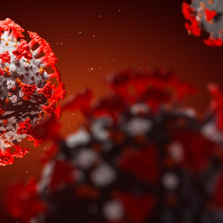
Fortes chaleurs :
Grossess
pourquoi le risque de
que dit 
noyade grimpe-t-il ?
Le Viagra pourrait-il
Le smart
freiner la propagation du
l'appren
cancer ?
lecture 
Pourquoi manger moins
Mordue 
de protéines pourrait
vacances
finalement être bénéfique
le coma