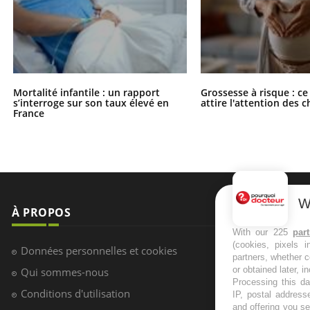
Mortalité infantile : un rapport
Grossesse à risque : ce
s’interroge sur son taux élevé en
attire l'attention des 
France
W
À PROPOS
NEWSLETT
With our 225
par
(cookies, pixels 
Recevez toute
Données personnelles et cookies
partners, whether c
infos santé
or obtained later, i
Qui sommes-nous
Processing this da
Conditions d'utilisation
IP, postal address
and offering you s