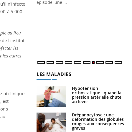
ière de bilan de
épisode, une ...
'il n'infecte
« jumeau
000 à 5 000.
Qu
You
êtr
"Le
pie au lieu
qua
de l'institut
Doc
dir
nfecter les
 les autres
LES MALADIES
Hypotension
orthostatique : quand la
ssai clinique
pression artérielle chute
, est
au lever
ions
Drépanocytose : une
 au
déformation des globules
rouges aux conséquences
graves