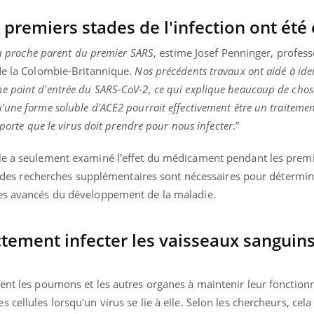
s premiers stades de l'infection ont été
 un proche parent du premier
SARS
, estime Josef Penninger, profess
 de la Colombie-Britannique.
Nos précédents travaux ont aidé à iden
 point d'entrée du SARS-CoV-2, ce qui explique beaucoup de chose
une forme soluble d'ACE2 pourrait effectivement être un traitemen
 porte que le virus doit prendre pour nous infecter
.”
le a seulement examiné l'effet du médicament pendant les premi
s, des recherches supplémentaires sont nécessaires pour déterminer
des avancés du développement de la maladie.
ctement infecter les vaisseaux sanguins
ment les poumons et les autres organes à maintenir leur fonctio
cellules lorsqu'un virus se lie à elle. Selon les chercheurs, cela