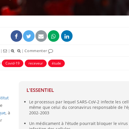
|
|
|
Commenter
Covid-19
receveur
étude
L'ESSENTIEL
stitut
Le processus par lequel SARS-CoV-2 infecte les cell
de
même que celui du coronavirus responsable de l'
que
, à
2002-2003
r
Un médicament à l'étude pourrait bloquer le virus 
infection des cellules