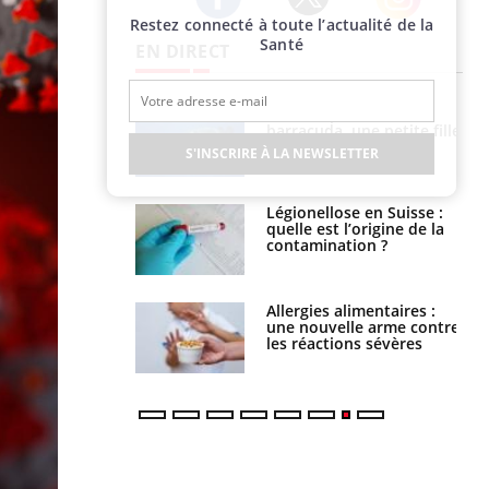
Restez connecté à toute l’actualité de la
Twitter
Facebook
Instagram
Santé
EN DIRECT
e et chaleur : ce
Mordue par un
la science
barracuda, une petite fille
secourue grâce à un
S'INSCRIRE À LA NEWSLETTER
réflexe essentiel
phone nuit-il à
Légionellose en Suisse :
tissage de la
quelle est l’origine de la
?
contamination ?
par une tique en
Allergies alimentaires :
, elle reste dans
une nouvelle arme contre
 pendant 42 jours
les réactions sévères