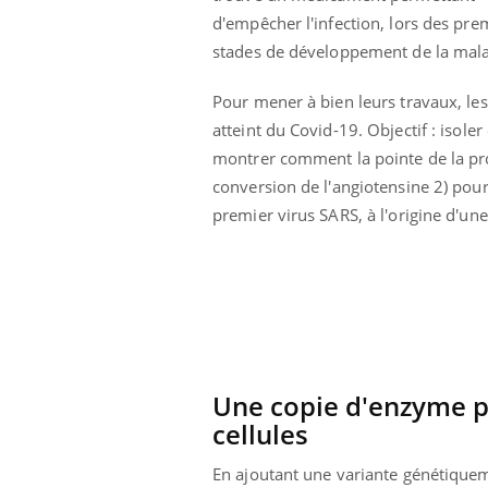
d'empêcher l'infection, lors des pre
stades de développement de la mal
Pour mener à bien leurs travaux, les 
atteint du Covid-19. Objectif : isoler 
montrer comment la pointe de la prot
conversion de l'angiotensine 2) pour
premier virus SARS, à l'origine d'u
ale : et si on
Eczéma Chronique des Mains : se
Dia
Youtube
You
Une copie d'enzyme pou
ube
Youtube
préparer pour l’été !
cellules
Le 
 diabète de type 2
L'été arrive… et avec lui, un tout nouveau
nom
En ajoutant une variante génétique
ues chez les
rythme de vie ! Vacances, plage, piscine,
diab