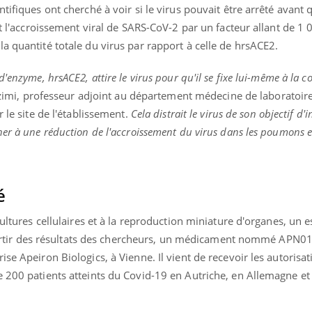
mutualiste innove en mat
s, mais ...
tifiques ont cherché à voir si le virus pouvait être arrêté avant qu
santé : l'utilisation d'un 
it l'accroissement viral de SARS-CoV-2 par un facteur allant de 1 
numérique » permet ...
a quantité totale du virus par rapport à celle de hrsACE2.
'enzyme, hrsACE2, attire le virus pour qu'il se fixe lui-même à la co
zimi, professeur adjoint au département médecine de laboratoire 
 le site de l'établissement.
Cela distrait le virus de son objectif d'i
er à une réduction de l'accroissement du virus dans les poumons et
ié
cultures cellulaires et à la reproduction miniature d'organes, un e
à partir des résultats des chercheurs, un médicament nommé APN01
se Apeiron Biologics, à Vienne. Il vient de recevoir les autorisat
e 200 patients atteints du Covid-19 en Autriche, en Allemagne et