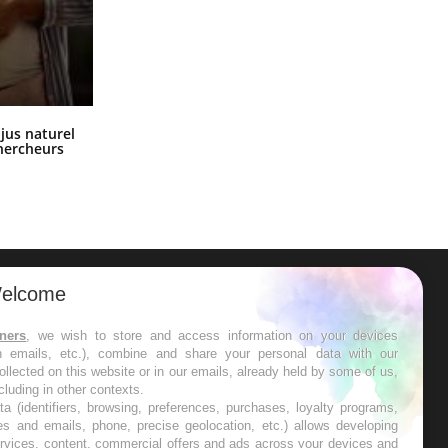
Comment oublier les écrans en
 jus naturel
vacances ?
chercheurs
elcome
ER
tners
, we wish to store and access information on your devices
in emails, etc.), combine and share your personal data with our
s les semaines les meilleures
ollected on this website or in our emails, already held by some of us,
ncluding in other contexts.
ta (identifiers, browsing, preferences, purchases, loyalty programs,
es and emails, phone, precise geolocation, etc.) allows developing
ervices, content, commercial offers and ads across your devices and