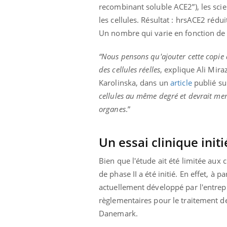
ez les soignants.
soleil, activités en plein air… Nos mains
défi
recombinant soluble ACE2”), les scien
sont ...
les cellules. Résultat : hrsACE2 rédu
Un nombre qui varie en fonction de l
“Nous pensons qu'ajouter cette copie d
des cellules réelles
, explique Ali Mira
Karolinska, dans un
article
publié sur
cellules au même degré et devrait men
organes
.”
Un essai clinique init
Bien que l'étude ait été limitée aux 
de phase II a été initié. En effet, 
actuellement développé par l'entrepri
règlementaires pour le traitement d
Danemark.