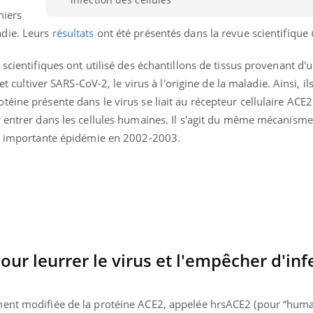
miers
adie. Leurs
résultats
ont été présentés dans la revue scientifique
scientifiques ont utilisé des échantillons de tissus provenant d'u
et cultiver SARS-CoV-2, le virus à l'origine de la maladie. Ainsi, il
éine présente dans le virus se liait au récepteur cellulaire ACE
 entrer dans les cellules humaines. Il s'agit du même mécanisme u
ne importante épidémie en 2002-2003.
Youtube
bète & Ramadan 2026
Un « jumeau numériq
tube
Youtube
r leurrer le virus et l'empêcher d'infe
faciliter l’accès à la 
Ramadan approche, et, pour de
Youtube
préventive
breuses personnes atteintes de
Un établissement lié à u
ment modifiée de la protéine ACE2, appelée hrsACE2 (pour “hum
ète, c'est une période de questions, de