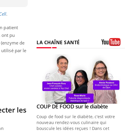
Cell
.
n patient
s ont pu
LA CHAÎNE SANTÉ
2 (enzyme de
tilisé par le
Youtube
Youtube
ue » pour
COUP DE FOOD sur le diabète
Youtube
cter les
médecine
Coup de food sur le diabète, c'est votre
nouveau rendez-vous culinaire qui
n groupe
an
bouscule les idées reçues ! Dans cet