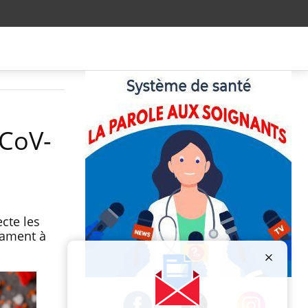
-CoV-
cte les
cament à
Publicité