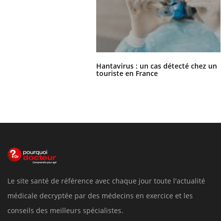
Hantavirus : un cas détecté chez un
touriste en France
Le site santé de référence avec chaque jour toute l'actualité
médicale decryptée par des médecins en exercice et les
conseils des meilleurs spécialistes.