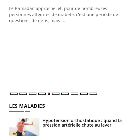
Le Ramadan approche, et, pour de nombreuses
vie !
personnes atteintes de diabète, c'est une période de
…
questions, de défis, mais ...
Un 
You
à l
Un é
mati
numé
LES MALADIES
Hypotension orthostatique : quand la
pression artérielle chute au lever