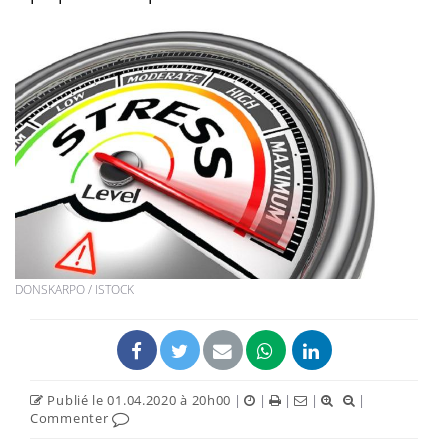
DONSKARPO / ISTOCK
Publié le 01.04.2020 à 20h00
|
|
|
|
|
Commenter