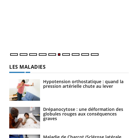
COU
You
Coup
vous
épis
LES MALADIES
Hypotension orthostatique : quand la
pression artérielle chute au lever
Drépanocytose : une déformation des
globules rouges aux conséquences
graves
Maladie de Charcot (Sclérose latérale