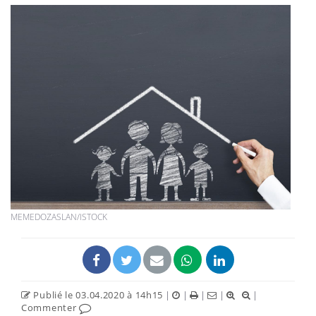
MEMEDOZASLAN/ISTOCK
Publié le 03.04.2020 à 14h15
|
|
|
|
|
Commenter