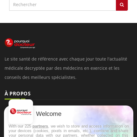
Le site santé de référence avec chaque jour toute l'actualité
médicale decryptée par des médecins en exercice et les
conseils des meilleurs spécialistes.
À PROPOS
Données personnelles et cookies
Welcome
Qui sommes-nous
With our 225
partners
, we wish to store and access information on
Conditions d'utilisation
your devices (cookies, pixels in emails, etc.), combine and share
your personal data with our partners, whether collected on this