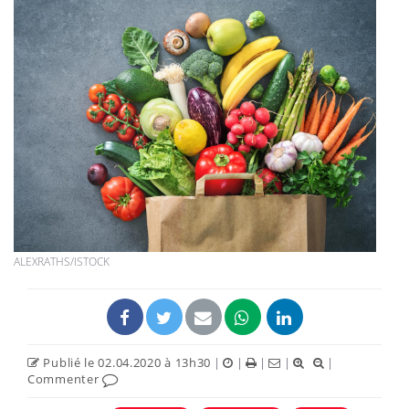
ALEXRATHS/ISTOCK
Publié le 02.04.2020 à 13h30
|
|
|
|
|
Commenter