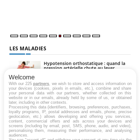
Coup
vous
épis
LES MALADIES
Hypotension orthostatique : quand la
pression artérielle chute au lever
Welcome
With our 225
partners
, we wish to store and access information on
your devices (cookies, pixels in emails, etc.), combine and share
Drépanocytose : une déformation des
your personal data with our partners, whether collected on this
globules rouges aux conséquences
website or in our emails, already held by some of us, or obtained
graves
later, including in other contexts.
Processing this data (identifiers, browsing, preferences, purchases,
loyalty programs, IP, postal addresses and emails, phone, precise
geolocation, etc.) allows developing and offering you services,
Maladie de Charcot (Sclérose latérale
content, commercial offers and ads across your devices and
amyotrophique)
screens (including by email, post, SMS, phone, audio, and video),
personalising them, measuring their performance, and analysing
audiences.
You can "accept all" and withdraw your consent at any time via the