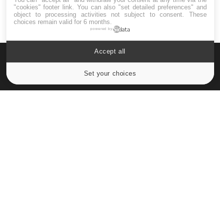
"cookies" footer link
. You can also "set detailed preferences" and
object to processing activities not subject to consent. These
choices remain valid for 6 months.
powered by
Accept all
Set your choices
Cookies settings
Le site santé de référence avec chaque jour toute l'actualité
médicale decryptée par des médecins en exercice et les
conseils des meilleurs spécialistes.
À PROPOS
Données personnelles et cookies
Qui sommes-nous
Conditions d'utilisation