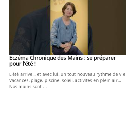
Eczéma Chronique des Mains : se préparer
Youtube
Youtube
pour l’été !
L'été arrive… et avec lui, un tout nouveau rythme de vie !
Vacances, plage, piscine, soleil, activités en plein air…
Nos mains sont ...
Dia
You
Le 
pers
ques