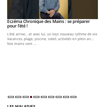
Eczéma Chronique des Mains : se préparer
Youtube
Youtube
pour l’été !
L'été arrive… et avec lui, un tout nouveau rythme de vie !
Vacances, plage, piscine, soleil, activités en plein air…
Nos mains sont ...
Dia
You
Le 
pers
ques
LES MALADIES