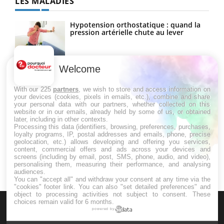
LES MALADIES
Hypotension orthostatique : quand la
pression artérielle chute au lever
Welcome
Drépanocytose : une déformation des
globules rouges aux conséquences
graves
With our 225
partners
, we wish to store and access information on
your devices (cookies, pixels in emails, etc.), combine and share
your personal data with our partners, whether collected on this
website or in our emails, already held by some of us, or obtained
Maladie de Charcot (Sclérose latérale
later, including in other contexts.
amyotrophique)
Processing this data (identifiers, browsing, preferences, purchases,
loyalty programs, IP, postal addresses and emails, phone, precise
geolocation, etc.) allows developing and offering you services,
content, commercial offers and ads across your devices and
screens (including by email, post, SMS, phone, audio, and video),
personalising them, measuring their performance, and analysing
audiences.
You can "accept all" and withdraw your consent at any time via the
"cookies" footer link
. You can also "set detailed preferences" and
object to processing activities not subject to consent. These
choices remain valid for 6 months.
powered by