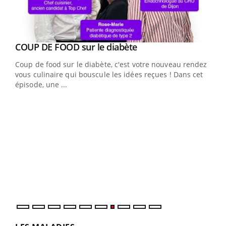
Youtube
cès
COUP DE FOOD sur le diabète
Youtube
Coup de food sur le diabète, c'est votre nouveau rendez-
 en
vous culinaire qui bouscule les idées reçues ! Dans cet
u
épisode, une ...
Qua
You
"Les
trav
DRH 