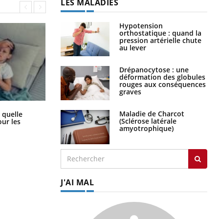
LES MALADIES
Hypotension
orthostatique : quand la
pression artérielle chute
au lever
Drépanocytose : une
déformation des globules
rouges aux conséquences
graves
Syndrome métabolique : quels sont
Maladie de Charcot
 quelle
les meilleurs exercices physiques ?
(Sclérose latérale
ur les
amyotrophique)
J'AI MAL