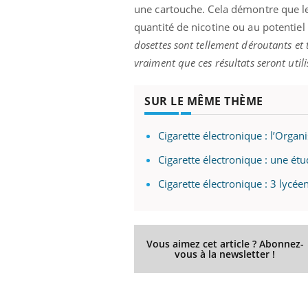
une cartouche. Cela démontre que les
quantité de nicotine ou au potentiel
dosettes sont tellement déroutants et
vraiment que ces résultats seront util
Eczéma Chronique des Mains :
Car
Youtube
You
Youtube
expliquer ma maladie
pré
SUR LE MÊME THÈME
Il y a des sujets qui sont faciles à aborder...
Fati
d'autres non ! D'un côté, poser des
mêm
questions sur la maladie d'un proche c'est
care
Cigarette électronique : l’Orga
montrer ...
...
Cigarette électronique : une ét
Cigarette électronique : 3 lycé
Vous aimez cet article ? Abonnez-
vous à la newsletter !