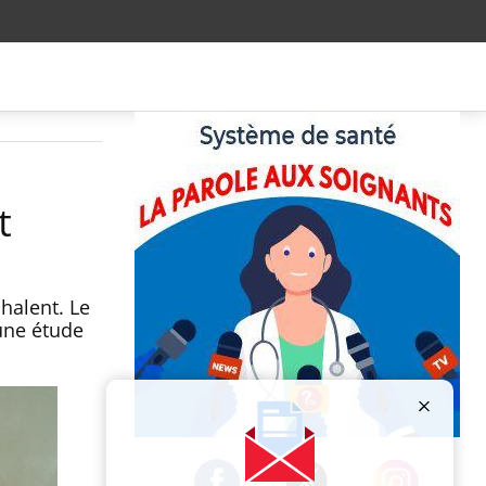
t
halent. Le
 une étude
Publicité