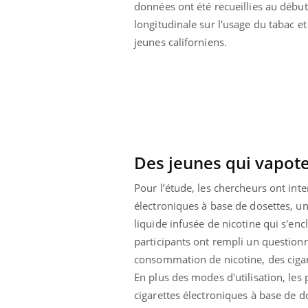
données ont été recueillies au débu
Bébés, jeunes enfants :
quelle trousse à
longitudinale sur l'usage du tabac et 
pharmacie pour les
jeunes californiens.
vacances ?
Des jeunes qui vapote
Pour l’étude, les chercheurs ont inte
électroniques à base de dosettes, un
liquide infusée de nicotine qui s'en
participants ont rempli un questionn
consommation de nicotine, des cigare
En plus des modes d'utilisation, les p
cigarettes électroniques à base de do