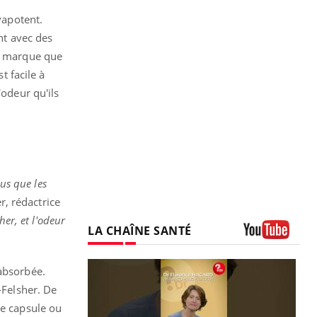
vapotent.
ent avec des
me marque que
t facile à
'odeur qu'ils
lus que les
r, rédactrice
her, et l'odeur
LA CHAÎNE SANTÉ
Youtube
 absorbée.
-Felsher. De
ne capsule ou