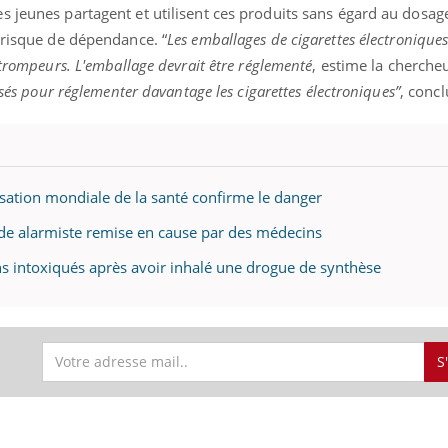
 jeunes partagent et utilisent ces produits sans égard au dosage
 risque de dépendance. “
Les emballages de cigarettes électronique
 trompeurs. L'emballage devrait être réglementé
, estime la cherche
isés pour réglementer davantage les cigarettes électroniques”
, concl
ence en fer : comprendre pour
Insuline & Charge ment
tube
Youtube
Youtube
Yout
venir
osait en parler??
gue, irritabilité, brouillard mental ou
En 2026, l'insuline dans l
e alopécie… Les symptômes de la
reste entourée d'idées re
nce en fer sont multiples ce qui la rend
patients comme parfois ch
nisation mondiale de la santé confirme le danger
ude alarmiste remise en cause par des médecins
ens intoxiqués après avoir inhalé une drogue de synthèse
S