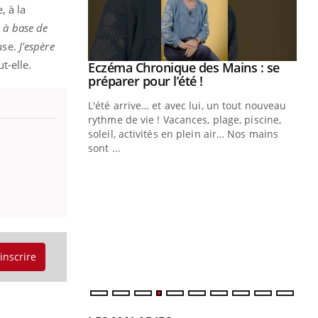
, à la
s à base de
use.
J'espère
ut-elle.
ale : et si on
Eczéma Chronique des Mains : se
Youtube
ube
Youtube
préparer pour l’été !
e diabète de type 2
L'été arrive… et avec lui, un tout nouveau
çues chez les
rythme de vie ! Vacances, plage, piscine,
ez les soignants.
soleil, activités en plein air… Nos mains
sont ...
Di
You
Le 
nom
dia
défi
'inscrire