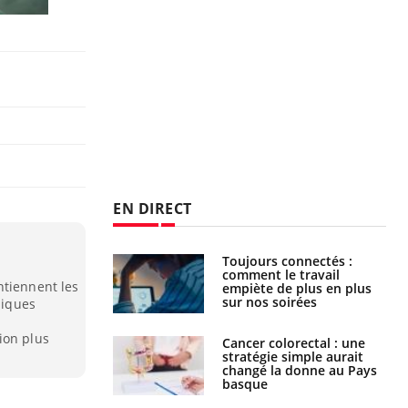
EN DIRECT
é infantile : un
Toujours connectés :
s’interroge sur
comment le travail
ntiennent les
x élevé en France
empiète de plus en plus
sur nos soirées
niques
ion plus
e à risque : ce jus
Cancer colorectal : une
attire l'attention
stratégie simple aurait
rcheurs
changé la donne au Pays
basque