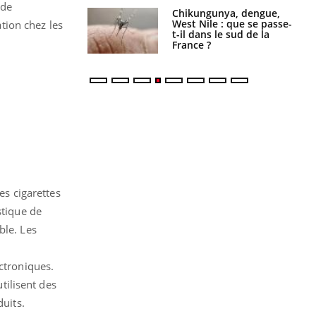
ude
 oublier les
Chikungunya, dengue,
en vacances ?
West Nile : que se passe-
ation chez les
t-il dans le sud de la
France ?
es cigarettes
stique de
ble. Les
ctroniques.
utilisent des
duits.