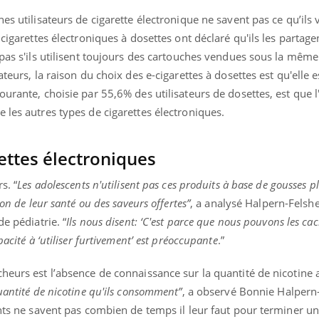
es utilisateurs de cigarette électronique ne savent pas ce qu’ils 
 cigarettes électroniques à dosettes ont déclaré qu'ils les partag
t pas s'ils utilisent toujours des cartouches vendues sous la mê
teurs, la raison du choix des e-cigarettes à dosettes est qu'elle es
urante, choisie par 55,6% des utilisateurs de dosettes, est que l
 les autres types de cigarettes électroniques.
ettes électroniques
s. “
Les adolescents n'utilisent pas ces produits à base de gousses p
son de leur santé ou des saveurs offertes”
, a analysé Halpern-Felshe
e pédiatrie. “
Ils nous disent: ‘C'est parce que nous pouvons les cac
pacité à ‘utiliser furtivement’ est préoccupante
.”
heurs est l’absence de connaissance sur la quantité de nicotine
uantité de nicotine qu'ils consomment”
, a observé Bonnie Halpern
ants ne savent pas combien de temps il leur faut pour terminer u