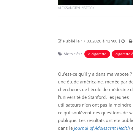
ALEKSANDRYU/ISTOCK
Publié le 17.03.2020 à 12h00
|
|
Mots clés :
e-cigarette
cigarette 
Qu’est-ce qu’il y a dans ma vapote ?
une étude américaine, menée par d
Les troubles du sommeil
chercheurs de l'école de médecine 
modifient votre cerveau !
l'université de Stanford, les jeunes
utilisateurs n’en ont pas la moindre 
Mon enfant est-il trop
ce qui soulèvent des questions de s
sensible ou simplement
publique. Les résultats ont été publi
très empathique ?
dans le
Journal of Adolescent Health
e