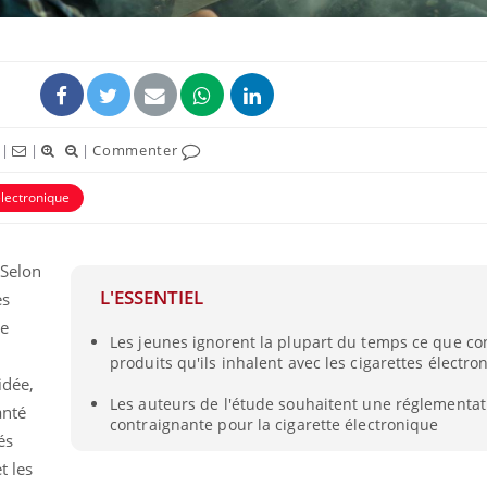
|
|
|
Commenter
électronique
 Selon
L'ESSENTIEL
es
Syndrome métabolique :
Mortalit
de
quels sont les meilleurs
rapport 
Les jeunes ignorent la plupart du temps ce que co
exercices physiques ?
son tau
produits qu'ils inhalent avec les cigarettes électro
idée,
Les auteurs de l'étude souhaitent une réglementat
Comment éviter une otite
Grossess
anté
contraignante pour la cigarette électronique
pendant les vacances ?
naturel 
és
des che
t les