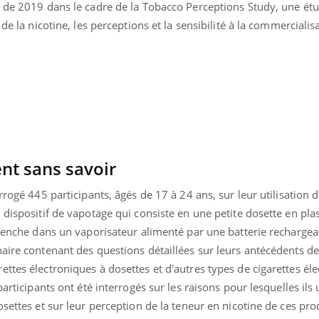
t de 2019 dans le cadre de la Tobacco Perceptions Study, une ét
Hantavirus : un cas
Comment
détecté chez un touriste
écrans 
de la nicotine, les perceptions et la sensibilité à la commercialis
en France
nt sans savoir
rrogé 445 participants, âgés de 17 à 24 ans, sur leur utilisation d
 dispositif de vapotage qui consiste en une petite dosette en pla
clenche dans un vaporisateur alimenté par une batterie rechargea
aire contenant des questions détaillées sur leurs antécédents de
ttes électroniques à dosettes et d'autres types de cigarettes éle
articipants ont été interrogés sur les raisons pour lesquelles ils 
settes et sur leur perception de la teneur en nicotine de ces pro