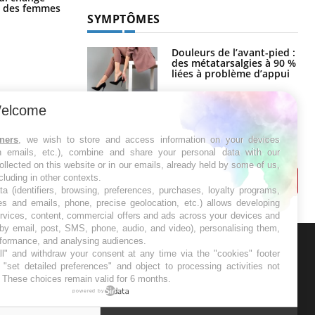
la nuit ?
ge des femmes
SYMPTÔMES
Douleurs de l’avant-pied :
des métatarsalgies à 90 %
liées à problème d’appui
elcome
Mauvaise haleine : il faut
améliorer l’hygiène
bucco-dentaire
tners
, we wish to store and access information on your devices
in emails, etc.), combine and share your personal data with our
ollected on this website or in our emails, already held by some of us,
ncluding in other contexts.
ta (identifiers, browsing, preferences, purchases, loyalty programs,
es and emails, phone, precise geolocation, etc.) allows developing
ervices, content, commercial offers and ads across your devices and
 by email, post, SMS, phone, audio, and video), personalising them,
rformance, and analysing audiences.
l" and withdraw your consent at any time via the "cookies" footer
ER
"set detailed preferences" and object to processing activities not
. These choices remain valid for 6 months.
powered by
s les semaines les meilleures