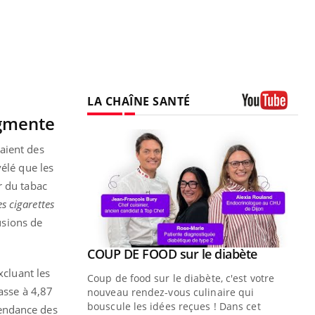
LA CHAÎNE SANTÉ
ugmente
Youtube
aient des
élé que les
r du tabac
es cigarettes
usions de
Youtube
 diabète
xcluant les
e, c'est votre
asse à 4,87
naire qui
 ! Dans cet
 tendance des