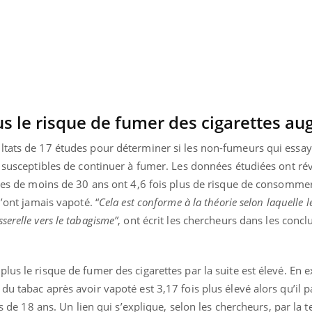
lus le risque de fumer des cigarettes a
ltats de 17 études pour déterminer si les non-fumeurs qui essay
s susceptibles de continuer à fumer. Les données étudiées ont rév
iques de moins de 30 ans ont 4,6 fois plus de risque de consomme
n’ont jamais vapoté. “
Cela est conforme à la théorie selon laquelle l
erelle vers le tabagisme”
, ont écrit les chercheurs dans les concl
« jumeau numérique » pour
COUP DE FOOD sur le
tube
Youtube
iliter l’accès à la médecine
us le risque de fumer des cigarettes par la suite est élevé. En e
Youtube
Coup de food sur le diabèt
ventive
du tabac après avoir vapoté est 3,17 fois plus élevé alors qu’il p
nouveau rendez-vous culi
établissement lié à un groupe
bouscule les idées reçues
ins de 18 ans. Un lien qui s’explique, selon les chercheurs, par la