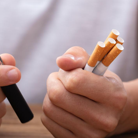
Comment gérer le
Cerveau 
sommeil des enfants en
"madele
vacances ?
enfin ex
Bilan prévention : ce que
Intoléra
les kinés pourront
nouvell
bientôt faire
recomma
HAS
TDAH : quel est ce
Insuffis
traitement autorisé aux
comment
États-Unis ?
préveni