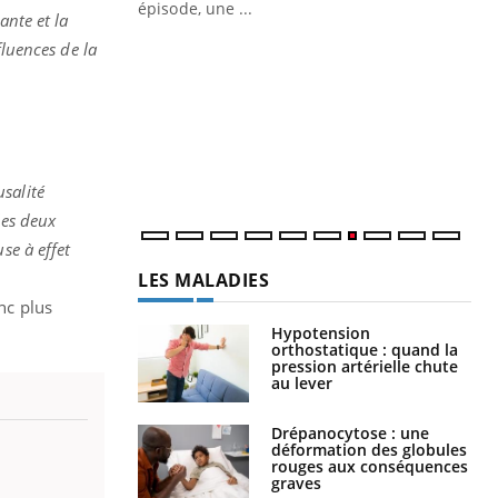
ante et la
Quand l’entreprise mise sur le bien
Ec
fluences de la
Youtube
You
Youtube
être global
quo
"Les rendez-vous de la santé et de la
Dan
qualité de vie au travail" de Pourquoi
der
Docteur reçoivent Régis Blugeon, DRH et
com
directeur ...
et é
usalité
les deux
se à effet
LES MALADIES
nc plus
Hypotension
orthostatique : quand la
pression artérielle chute
au lever
Drépanocytose : une
déformation des globules
rouges aux conséquences
graves