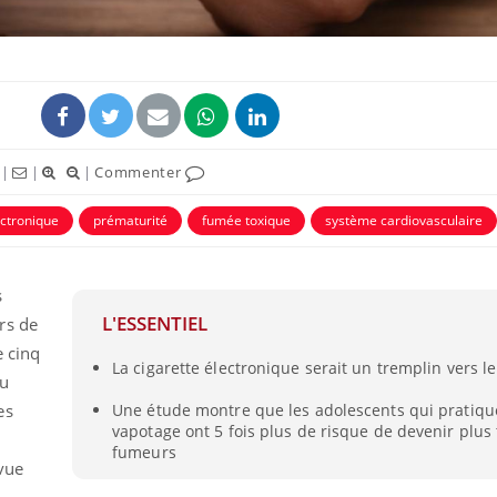
|
|
|
Commenter
ectronique
prématurité
fumée toxique
système cardiovasculaire
s
L'ESSENTIEL
rs de
e cinq
La cigarette électronique serait un tremplin vers l
au
es
Une étude montre que les adolescents qui pratiqu
vapotage ont 5 fois plus de risque de devenir plus
fumeurs
vue