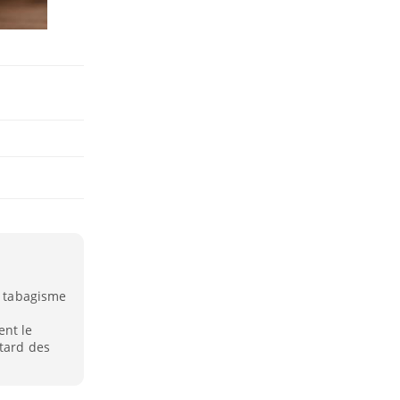
e tabagisme
ent le
 tard des