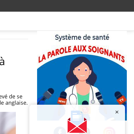
 à
evé de se
de anglaise.
Publicité