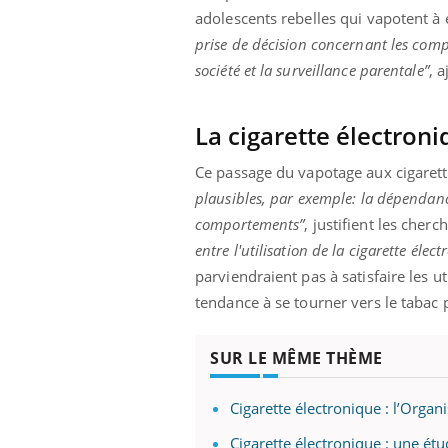
mut
air… Nos mains
défis, mais ...
adolescents rebelles qui vapotent à 
sant
prise de décision concernant les compo
num
société et la surveillance parentale”
, a
La cigarette électroni
Ce passage du vapotage aux cigarett
plausibles, par exemple: la dépendance
comportements”
, justifient les cherc
entre l'utilisation de la cigarette élec
parviendraient pas à satisfaire les u
tendance à se tourner vers le tabac p
SUR LE MÊME THÈME
Cigarette électronique : l’Orga
Cigarette électronique : une ét