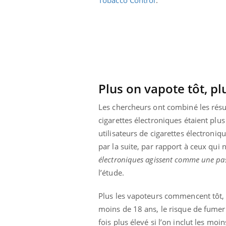
Plus on vapote tôt, p
Les chercheurs ont combiné les résu
cigarettes électroniques étaient plu
utilisateurs de cigarettes électron
par la suite, par rapport à ceux qui 
électroniques agissent comme une pass
l’étude.
Youtube
 Mains : se
Diabète & Ramadan 2026
Un 
Youtube
You
outube
fac
Plus les vapoteurs commencent tôt, pl
Le Ramadan approche, et, pour de
pré
moins de 18 ans, le risque de fumer 
un tout nouveau
nombreuses personnes atteintes de
Un 
lage, piscine,
diabète, c'est une période de questions, de
fois plus élevé si l’on inclut les mo