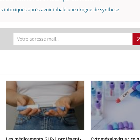
ens intoxiqués après avoir inhalé une drogue de synthèse
S
S
Les médicaments GLP-1 protègent-
Cytomégalovirus : ce q