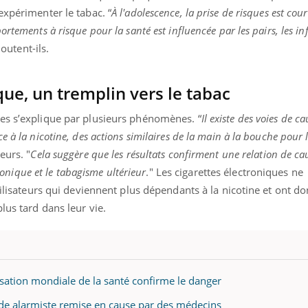
ualiste innove en matière de bilan de
épisode, une ...
expérimenter le tabac. “
À l'adolescence, la prise de risques est cour
é : l'utilisation d'un « jumeau
rtements à risque pour la santé est influencée par les pairs, les in
érique » permet ...
joutent-ils.
que, un tremplin vers le tabac
es s’explique par plusieurs phénomènes. “
Il existe des voies de ca
 à la nicotine, des actions similaires de la main à la bouche pour 
heurs. "
Cela suggère que les résultats confirment une relation de cau
tronique et le tabagisme ultérieur
." Les cigarettes électroniques ne
tilisateurs qui deviennent plus dépendants à la nicotine et ont do
lus tard dans leur vie.
nisation mondiale de la santé confirme le danger
ude alarmiste remise en cause par des médecins