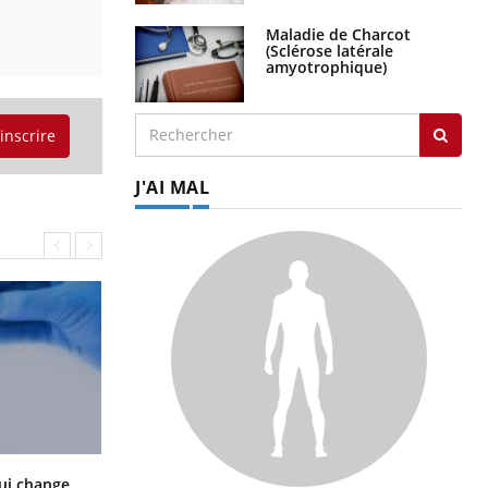
Maladie de Charcot
(Sclérose latérale
amyotrophique)
'inscrire
J'AI MAL
La sieste empêche-t-elle de dormir
ui change