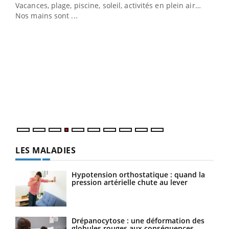
Vacances, plage, piscine, soleil, activités en plein air…
Nos mains sont ...
Dia
You
Le 
pers
ques
LES MALADIES
Hypotension orthostatique : quand la
pression artérielle chute au lever
Drépanocytose : une déformation des
globules rouges aux conséquences