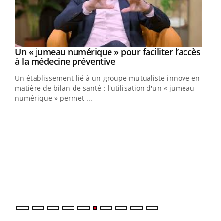
Un « jumeau numérique » pour faciliter l’accès
Youtube
Youtube
à la médecine préventive
Un établissement lié à un groupe mutualiste innove en
e
matière de bilan de santé : l'utilisation d'un « jumeau
numérique » permet ...
COU
You
Coup
vous
épis