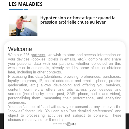
LES MALADIES
Hypotension orthostatique : quand la
pression artérielle chute au lever
Drépanocytose : une déformation des
globules rouges aux conséquences
Welcome
graves
With our 225
partners
, we wish to store and access information on
your devices (cookies, pixels in emails, etc.), combine and share
your personal data with our partners, whether collected on this
website or in our emails, already held by some of us, or obtained
Maladie de Charcot (Sclérose latérale
later, including in other contexts.
amyotrophique)
Processing this data (identifiers, browsing, preferences, purchases,
loyalty programs, IP, postal addresses and emails, phone, precise
geolocation, etc.) allows developing and offering you services,
content, commercial offers and ads across your devices and
screens (including by email, post, SMS, phone, audio, and video),
personalising them, measuring their performance, and analysing
audiences.
You can "accept all" and withdraw your consent at any time via the
"cookies" footer link
. You can also "set detailed preferences" and
object to processing activities not subject to consent. These
choices remain valid for 6 months.
powered by