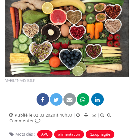
MARILYNA/ISTOCK
Publié le 02.03.2020 à 10h30
|
|
|
|
|
Commenter
Mots clés :
AVC
alimentation
Œsophagite