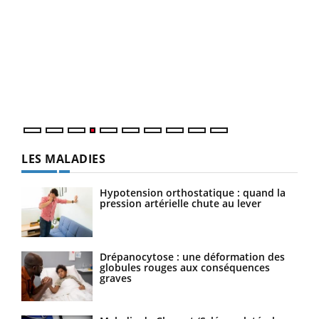
Dia
You
Le 
pers
ques
LES MALADIES
Hypotension orthostatique : quand la
pression artérielle chute au lever
Drépanocytose : une déformation des
globules rouges aux conséquences
graves