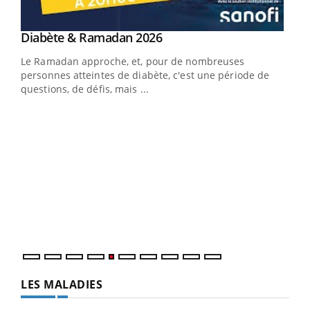
LA CHAÎNE SANTÉ
Youtube