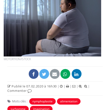
MOTORTION/ISTOCK
Publié le 07.02.2020 à 16h30
|
|
|
|
|
Commenter
Mots clés :
nymphoplastie
alimentation
surhomme
imagination