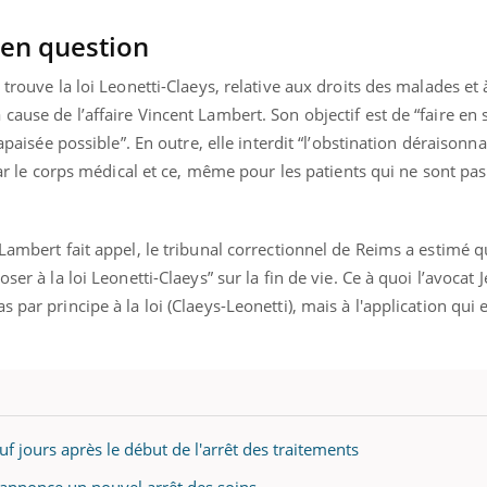
ualiste innove en matière de bilan de
épisode, une ...
é : l'utilisation d'un « jumeau
 en question
érique » permet ...
trouve la loi Leonetti-Claeys, relative aux droits des malades et à
ause de l’affaire Vincent Lambert. Son objectif est de “faire en 
 apaisée possible”. En outre, elle interdit “l’obstination déraisonna
 par le corps médical et ce, même pour les patients qui ne sont pa
 Lambert fait appel, le tribunal correctionnel de Reims a estimé 
ser à la loi Leonetti-Claeys” sur la fin de vie. Ce à quoi l’avocat J
par principe à la loi (Claeys-Leonetti), mais à l'application qui e
f jours après le début de l'arrêt des traitements