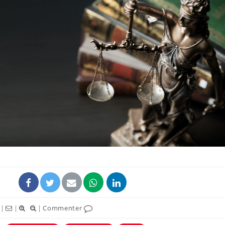
Cancer colorectal : une
Cytomég
stratégie simple aurait
change d
changé la donne au Pays
charge 
basque
enceint
Chikungunya, dengue,
La siest
West Nile : que se passe-
de dormi
t-il dans le sud de la
France ?
Les médicaments GLP-1
VIH : la
protègent-ils aussi les os
tous les
?
elle enfi
|
|
|
Commenter