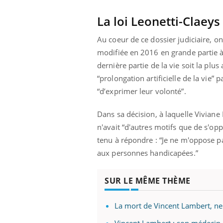
mut
air… Nos mains
défis, mais ...
sant
La loi Leonetti-Claeys
num
Au coeur de ce dossier judiciaire, on 
modifiée en 2016 en grande partie à c
dernière partie de la vie soit la plus
“prolongation artificielle de la vie”
“d’exprimer leur volonté”.
Dans sa décision, à laquelle Viviane
n'avait “d'autres motifs que de s'oppo
tenu à répondre : “Je ne m'oppose pas 
aux personnes handicapées.”
SUR LE MÊME THÈME
La mort de Vincent Lambert, neu