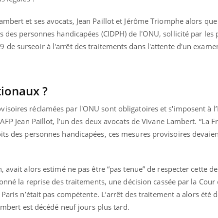
ambert et ses avocats, Jean Paillot et Jérôme Triomphe alors que
ts des personnes handicapées (CIDPH) de l'ONU, sollicité par les 
de surseoir à l'arrêt des traitements dans l'attente d'un exame
ionaux ?
soires réclamées par l'ONU sont obligatoires et s'imposent à l’É
'AFP Jean Paillot, l’un des deux avocats de Vivane Lambert. “La Fr
oits des personnes handicapées, ces mesures provisoires devaien
, avait alors estimé ne pas être “pas tenue” de respecter cette 
« jumeau numérique » pour
COUP DE FOOD sur le
tube
Youtube
donné la reprise des traitements, une décision cassée par la Cour
iliter l’accès à la médecine
Youtube
Coup de food sur le diabèt
ventive
 Paris n’était pas compétente. L’arrêt des traitement a alors été 
nouveau rendez-vous culi
Lambert est décédé neuf jours plus tard.
établissement lié à un groupe
bouscule les idées reçues