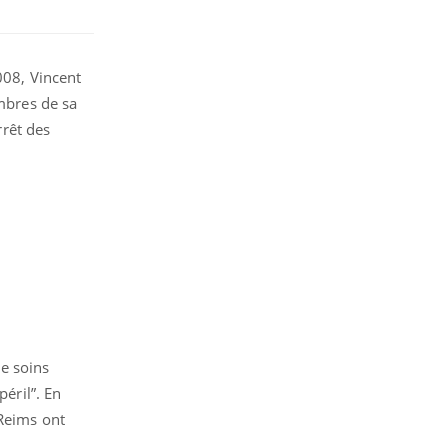
008, Vincent
embres de sa
rrêt des
de soins
péril”. En
 Reims ont