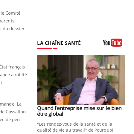
 le Comité
parents
n du dossier
LA CHAÎNE SANTÉ
Youtube
tat français
ance a ratifié
t
demande. La
Youtube
 diabète
Quand l’entreprise mise sur le bien
Youtube
 de Cassation
Youtube
être global
e, c'est votre
décidé peu
"Les rendez-vous de la santé et de la
naire qui
qualité de vie au travail" de Pourquoi
 ! Dans cet