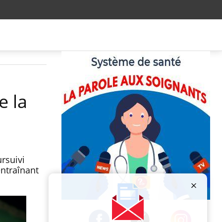
e la
rsuivi
entraînant
Publicité