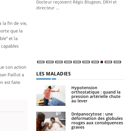
Docteur reçoivent Régis Blugeon, DRH et
directeur ...
Ec
You
quo
 la fin de vie,
Dan
sorte que la
der
ble” et la
com
s capables
et é
que son action
LES MALADIES
ean Paillot a
n est faite
Hypotension
orthostatique : quand la
pression artérielle chute
au lever
Drépanocytose : une
déformation des globules
rouges aux conséquences
graves