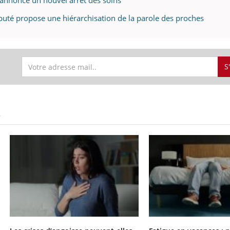
annonce un nouvel arrêt des soins
puté propose une hiérarchisation de la parole des proches
S
S