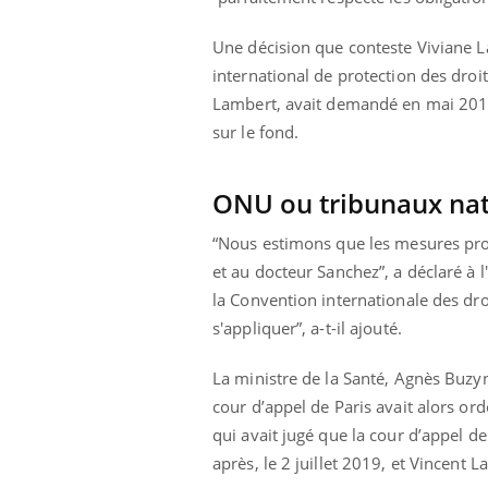
Une décision que conteste Viviane L
international de protection des droi
Lambert, avait demandé en mai 2019 
sur le fond.
ONU ou tribunaux nat
“Nous estimons que les mesures provi
et au docteur Sanchez”, a déclaré à l
la Convention internationale des dr
s'appliquer”, a-t-il ajouté.
La ministre de la Santé, Agnès Buzyn
Youtube
 Mains : se
Diabète & Ramadan 2026
Un 
Youtube
You
cour d’appel de Paris avait alors or
outube
fac
Le Ramadan approche, et, pour de
pré
qui avait jugé que la cour d’appel de
un tout nouveau
nombreuses personnes atteintes de
après, le 2 juillet 2019, et Vincent 
Un 
lage, piscine,
diabète, c'est une période de questions, de