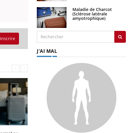
Maladie de Charcot
(Sclérose latérale
amyotrophique)
'inscrire
J'AI MAL
Et si les caries pouvaient bientôt