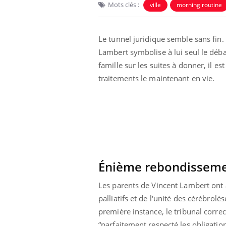
Mots clés :
ville
morning routine
Le tunnel juridique semble sans fin.
Lambert symbolise à lui seul le déba
famille sur les suites à donner, il es
traitements le maintenant en vie.
Énième rebondisseme
Les parents de Vincent Lambert ont 
palliatifs et de l'unité des cérébrol
première instance, le tribunal corre
“parfaitement respecté les obligation