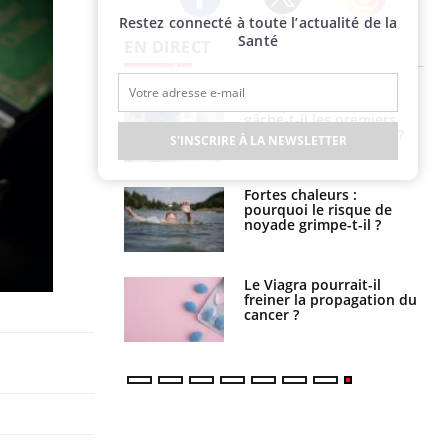
Restez connecté à toute l’actualité de la
Twitter
Facebook
Instagram
Santé
EN DIRECT
alovirus : ce qui
Pourquoi votre ventre
ans la prise en
gâche-t-il les premiers
des femmes
jours de vos vacances ?
S'INSCRIRE À LA NEWSLETTER
es
e empêche-t-elle
Fortes chaleurs :
r la nuit ?
pourquoi le risque de
noyade grimpe-t-il ?
 fin du comprimé
Le Viagra pourrait-il
 jours se profile-t-
freiner la propagation du
n ?
cancer ?