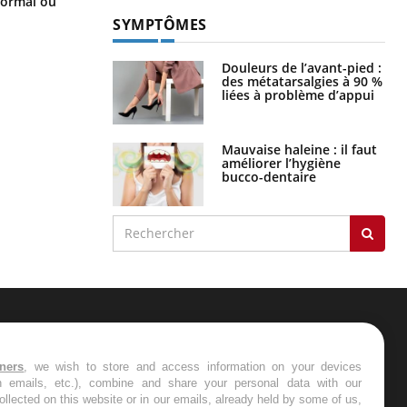
normal ou
disparaître sans plombage ?
SYMPTÔMES
Douleurs de l’avant-pied :
des métatarsalgies à 90 %
liées à problème d’appui
Mauvaise haleine : il faut
améliorer l’hygiène
bucco-dentaire
ER
tners
, we wish to store and access information on your devices
in emails, etc.), combine and share your personal data with our
s les semaines les meilleures
ollected on this website or in our emails, already held by some of us,