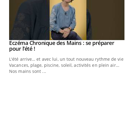
Eczéma Chronique des Mains : se préparer
Youtube
Youtube
pour l’été !
L'été arrive… et avec lui, un tout nouveau rythme de vie !
Vacances, plage, piscine, soleil, activités en plein air…
Nos mains sont ...
Dia
You
Le 
pers
ques