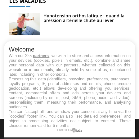
LES MALADIES
Hypotension orthostatique : quand la
pression artérielle chute au lever
Drépanocytose : une déformation des
globules rouges aux conséquences
Welcome
graves
With our 225
partners
, we wish to store and access information on
your devices (cookies, pixels in emails, etc.), combine and share
your personal data with our partners, whether collected on this
website or in our emails, already held by some of us, or obtained
Maladie de Charcot (Sclérose latérale
later, including in other contexts.
amyotrophique)
Processing this data (identifiers, browsing, preferences, purchases,
loyalty programs, IP, postal addresses and emails, phone, precise
geolocation, etc.) allows developing and offering you services,
content, commercial offers and ads across your devices and
screens (including by email, post, SMS, phone, audio, and video),
personalising them, measuring their performance, and analysing
audiences.
You can "accept all" and withdraw your consent at any time via the
"cookies" footer link
. You can also "set detailed preferences" and
object to processing activities not subject to consent. These
choices remain valid for 6 months.
powered by