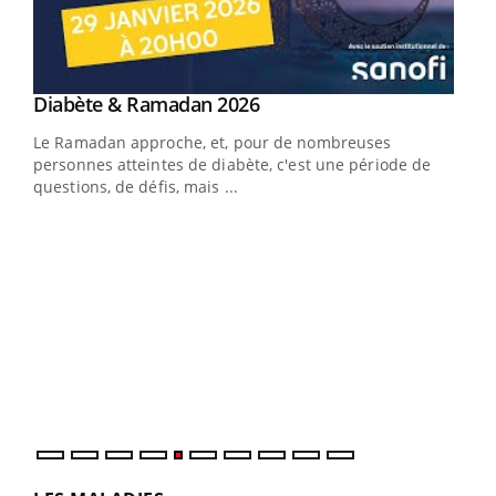
Youtube
Diabète & Ramadan 2026
Youtube
Le Ramadan approche, et, pour de nombreuses
vie !
personnes atteintes de diabète, c'est une période de
…
questions, de défis, mais ...
Un 
You
à l
Un é
mati
numé