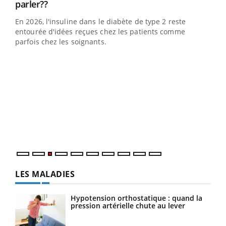
Youtube
parler??
En 2026, l'insuline dans le diabète de type 2 reste
entourée d'idées reçues chez les patients comme
parfois chez les soignants.
Eczéma Chronique des Mains : se préparer
Dia
Youtube
You
Youtube
pour l’été !
Le 
L'été arrive… et avec lui, un tout nouveau rythme de vie !
pers
Vacances, plage, piscine, soleil, activités en plein air…
ques
Nos mains sont ...
LES MALADIES
Hypotension orthostatique : quand la
pression artérielle chute au lever