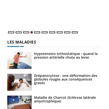
Le 
pers
ques
LES MALADIES
Hypotension orthostatique : quand la
pression artérielle chute au lever
Drépanocytose : une déformation des
globules rouges aux conséquences
graves
Maladie de Charcot (Sclérose latérale
amyotrophique)