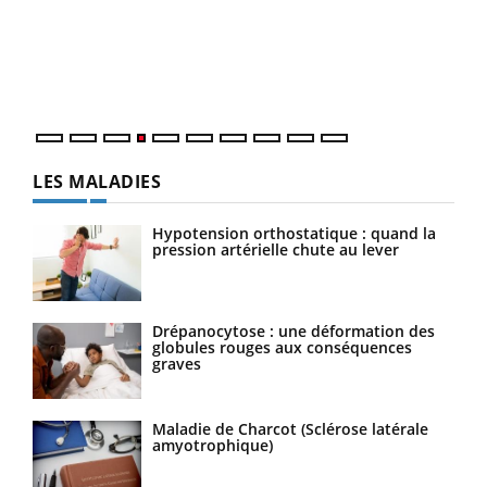
Le 
pers
ques
LES MALADIES
Hypotension orthostatique : quand la
pression artérielle chute au lever
Drépanocytose : une déformation des
globules rouges aux conséquences
graves
Maladie de Charcot (Sclérose latérale
amyotrophique)