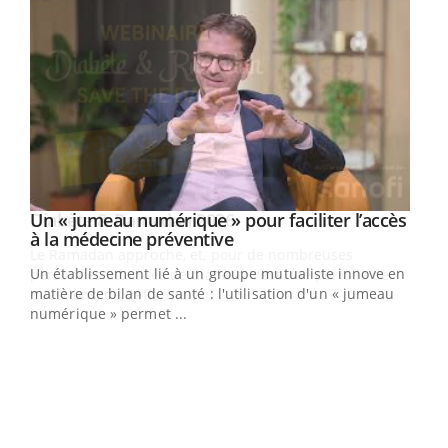
Un « jumeau numérique » pour faciliter l’accès
Youtube
Youtube
à la médecine préventive
Un établissement lié à un groupe mutualiste innove en
e
matière de bilan de santé : l'utilisation d'un « jumeau
numérique » permet ...
COU
You
Coup
vous