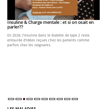
Youtube
Insuline & Charge mentale : et si on osait en
Youtube
Youtube
parler??
En 2026, l'insuline dans le diabète de type 2 reste
entourée d'idées reçues chez les patients comme
parfois chez les soignants.
Ecz
You
pour
L'ét
Vaca
Nos 
LES MALADIES