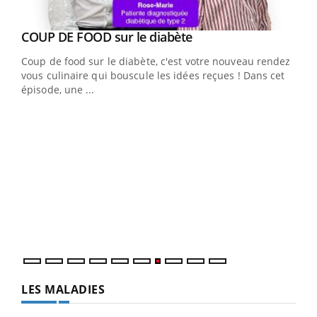
Youtube
cès
COUP DE FOOD sur le diabète
Youtube
Coup de food sur le diabète, c'est votre nouveau rendez-
 en
vous culinaire qui bouscule les idées reçues ! Dans cet
u
épisode, une ...
Qua
You
"Les
trav
DRH 
LES MALADIES