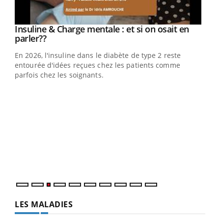
Youtube
Insuline & Charge mentale : et si on osait en
Youtube
Youtube
parler??
En 2026, l'insuline dans le diabète de type 2 reste
entourée d'idées reçues chez les patients comme
parfois chez les soignants.
Ecz
You
pour
L'ét
Vaca
Nos 
LES MALADIES