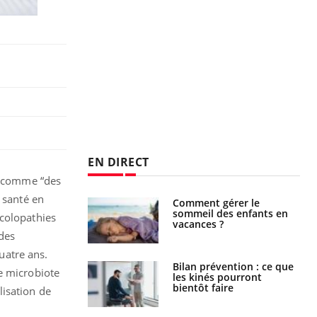
EN DIRECT
t comme “des
 santé en
par un
Comment gérer le
a, une petite fille
sommeil des enfants en
s colopathies
e grâce à un
vacances ?
essentiel
 des
quatre ans.
lose en Suisse :
Bilan prévention : ce que
re microbiote
st l’origine de la
les kinés pourront
nation ?
bientôt faire
lisation de