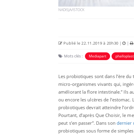
NADISJA/ISTOCK
Publié le 22.11.2019 à 20h30
|
|
Mots clés :
Mediapart
phalloplast
Les probiotiques sont dans l’ère du
micro-organismes vivants qui, ingéré
Fortes chaleurs :
pourquoi le risque de
améliorant la flore intestinale.” Ils 
noyade grimpe-t-il ?
ou encore les ulcères de l’estomac. 
probiotiques devrait atteindre l’ordr
Le Viagra pourrait-il
Pourtant, d’après Que Choisir, le m
freiner la propagation du
cancer ?
peut s’en passer”. Dans son
dernier
probiotiques sous forme de simple