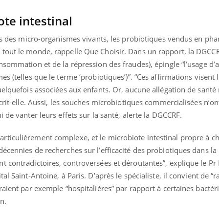
te intestinal
ités des micro-organismes vivants, les probiotiques vendus en ph
tout le monde, rappelle Que Choisir. Dans un rapport, la DGCCR
nsommation et de la répression des fraudes), épingle “l’usage d’a
s (telles que le terme ‘probiotiques’)”. “Ces affirmations visent 
uelquefois associées aux enfants. Or, aucune allégation de santé 
crit-elle. Aussi, les souches microbiotiques commercialisées n’ont
 de vanter leurs effets sur la santé, alerte la DGCCRF.
ticulièrement complexe, et le microbiote intestinal propre à c
écennies de recherches sur l’efficacité des probiotiques dans la
 contradictoires, controversées et déroutantes”, explique le Pr 
al Saint-Antoine, à Paris. D’après le spécialiste, il convient de “
raient par exemple “hospitalières” par rapport à certaines bactér
n.
ence en fer : comprendre pour
tube
Youtube
venir