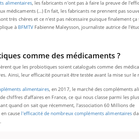
s alimentaires
, les fabricants n'ont pas à faire la preuve de l'effi
gue, irritabilité, brouillard mental ou
ux médicaments (…) En fait, les fabricants ne prennent pas souve
e alopécie… Les symptômes de la
nce en fer sont multiples ce qui la rend
ont très chères et ce n'est pas nécessaire puisque finalement ça
xplique à
BFMTV
Fabienne Maleysson, journaliste autrice de l'ét
Insuline & Charge ment
Youtube
Yout
osait en parler??
En 2026, l'insuline dans l
reste entourée d'idées re
otiques comme des médicaments ?
patients comme parfois ch
gèrent que les probiotiques soient catalogués comme des médic
Ainsi, leur efficacité pourrait être testée avant la mise sur le
mpléments alimentaires
, en 2017, le marché des compléments al
 de chiffres d’affaires en France, ce qui nous classe parmi les plu
nt quand on sait que récemment, l'association 60 Millions de
 en cause
l'efficacité de nombreux compléments alimentaires
da
t.