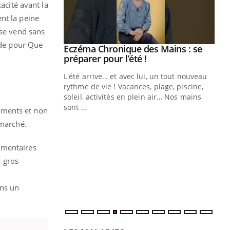
cacité avant la
nt la peine
 se vend sans
ude pour Que
ale : et si on
Eczéma Chronique des Mains : se
Youtube
ube
Youtube
préparer pour l’été !
e diabète de type 2
L'été arrive… et avec lui, un tout nouveau
çues chez les
rythme de vie ! Vacances, plage, piscine,
ez les soignants.
soleil, activités en plein air… Nos mains
sont ...
aments et non
Di
You
 marché.
Le 
nom
imentaires
dia
s gros
défi
ns un