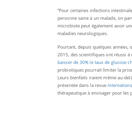
Pourquoi manger moins
de protéines pourrait
“Pour certaines infections intestinal
finalement être bénéfique
personne saine à un malade, on parvi
microbiote peut également avoir un
maladies neurologiques.
Pourtant, depuis quelques années, o
2015, des scientifiques ont réussi à
baisser de 30% le taux de glucose ch
probiotiques pourrait limiter la pri
Leurs bienfaits iraient même au-delà
présentée dans la revue
Internationa
thérapeutique à envisager pour les p