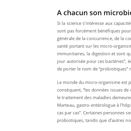
A chacun son microbio
Si la science s’intéresse aux capac
sont pas forcément bénéfiques pour 
générale de la concurrence, de la co
santé portant sur les micro-organisme
immunitaires, la digestion et sont q
jour autorisée pour ces bactéries”, é
de porter le nom de “probiotiques” ni
Le monde du micro-organisme est par
conséquent, “les données issues de d
le traitement des maladies demeurent
Marteau, gastro-entérologue à l’hôpit
cas par cas”. Certaines personnes se
probiotiques, tandis que d’autres no
Car
You
pré