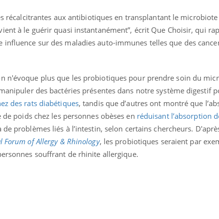
Mordue par une tique en
Allergie
vacances, elle reste dans
une nou
es récalcitrantes aux antibiotiques en transplantant le microbiote
le coma pendant 42 jours
les réac
ent à le guérir quasi instantanément”, écrit Que Choisir, qui rap
e influence sur des maladies auto-immunes telles que des cance
n n'évoque plus que les probiotiques pour prendre soin du micr
 manipuler des bactéries présentes dans notre système digestif p
ez des rats diabétiques
, tandis que d’autres ont montré que l’ab
se de poids chez les personnes obèses en
réduisant l’absorption d
 de problèmes liés à l’intestin, selon certains chercheurs. D'apr
l Forum of Allergy & Rhinology
, les probiotiques seraient par ex
ersonnes souffrant de rhinite allergique.