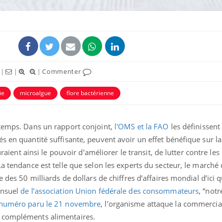
|
|
|
Commenter
ie
microalgue
flore bactérienne
 temps. Dans un rapport conjoint,
l'OMS et la FAO
les définissen
s en quantité suffisante, peuvent avoir un effet bénéfique sur la
Grossesse et chaleur : ce
Mordue 
que dit la science
barracud
auraient ainsi le pouvoir d’améliorer le transit, de lutter contre le
secouru
réflexe 
La tendance est telle que selon les experts du secteur, le marché
e des 50 milliards de dollars de chiffres d’affaires mondial d’ici 
Le smartphone nuit-il à
Légionel
ensuel
de l’association Union fédérale des consommateurs
, “not
l'apprentissage de la
quelle e
lecture ?
contami
 numéro paru le 21 novembre
, l’organisme attaque la commercia
s compléments alimentaires.