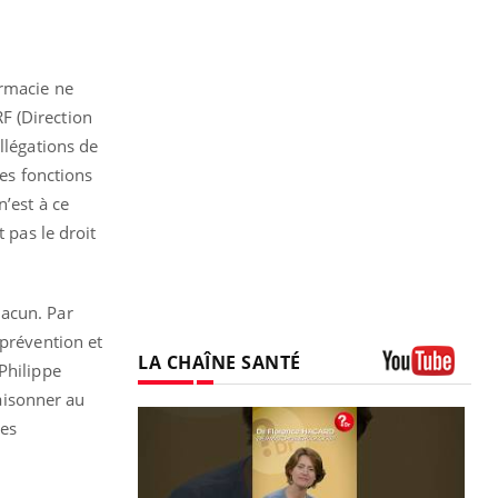
armacie ne
F (Direction
llégations de
les fonctions
n’est à ce
 pas le droit
hacun. Par
 prévention et
LA CHAÎNE SANTÉ
Philippe
Youtube
raisonner au
ies