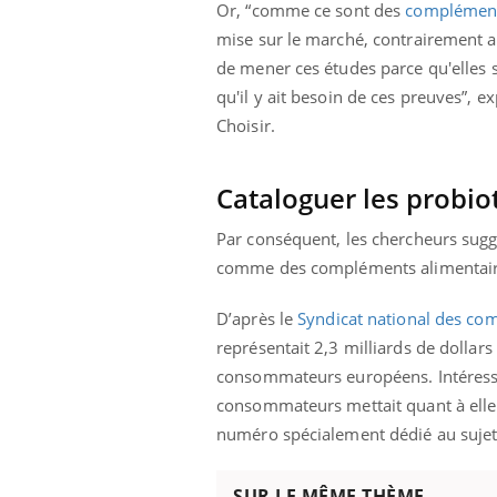
Or, “comme ce sont des
complément
Fati
mise sur le marché, contrairement a
mêm
care
de mener ces études parce qu'elles s
...
qu'il y ait besoin de ces preuves”, e
Eczéma Chronique des Mains :
Youtube
Youtube
expliquer ma maladie
Choisir.
Il y a des sujets qui sont faciles à aborder...
d'autres non ! D'un côté, poser des
Cataloguer les probi
questions sur la maladie d'un proche c'est
montrer ...
Par conséquent, les chercheurs sug
comme des compléments alimentaires. 
D’après le
Syndicat national des co
représentait 2,3 milliards de dollars
consommateurs européens. Intéressa
consommateurs mettait quant à elle
numéro spécialement dédié au suje
SUR LE MÊME THÈME