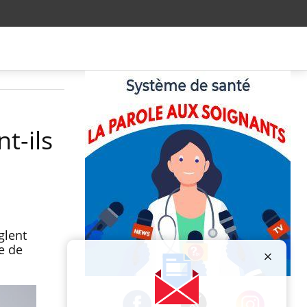
t-ils
glent
e de
Publicité