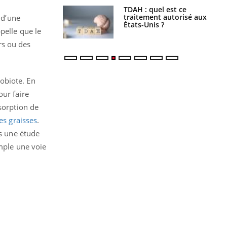
s alimentaires :
TDAH : quel est ce
velle arme contre
traitement autorisé aux
 d’une
tions sévères
États-Unis ?
pelle que le
rs ou des
obiote. En
our faire
sorption de
es graisses
.
ès une étude
emple une voie