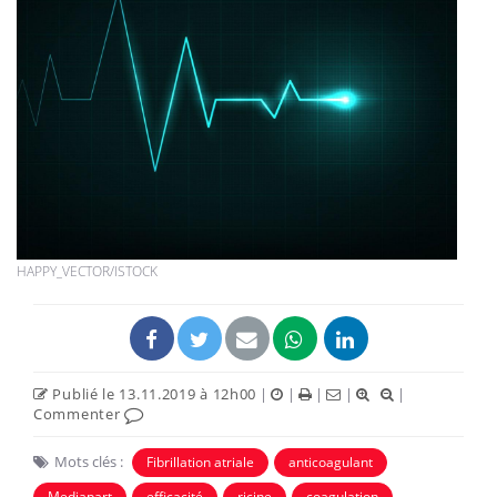
HAPPY_VECTOR/ISTOCK
Publié le 13.11.2019 à 12h00
|
|
|
|
|
Commenter
Mots clés :
Fibrillation atriale
anticoagulant
Mediapart
efficacité
ricine
coagulation