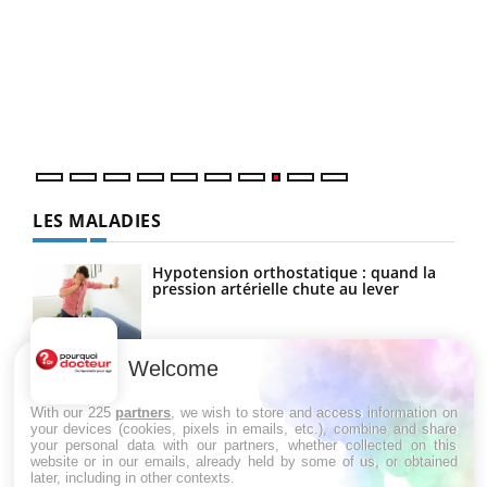
Ecz
You
(3/3
Dans
vous
quot
LES MALADIES
Hypotension orthostatique : quand la
pression artérielle chute au lever
Welcome
Drépanocytose : une déformation des
globules rouges aux conséquences
graves
With our 225
partners
, we wish to store and access information on
your devices (cookies, pixels in emails, etc.), combine and share
your personal data with our partners, whether collected on this
website or in our emails, already held by some of us, or obtained
Maladie de Charcot (Sclérose latérale
later, including in other contexts.
amyotrophique)